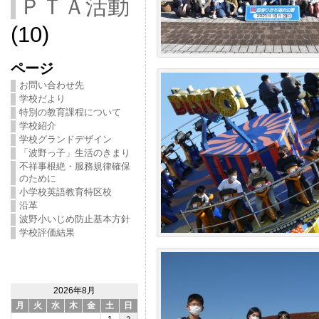
ＰＴＡ活動
(10)
ページ
お問い合わせ先
学校だより
特別の教育課程について
学校紹介
学校グランドデザイン
「波野っ子」生活のきまり
不祥事根絶・服務規律確保
のために
小学校英語教育特区校
沿革
波野小いじめ防止基本方針
学校評価結果
2026年8月
月
火
水
木
金
土
日