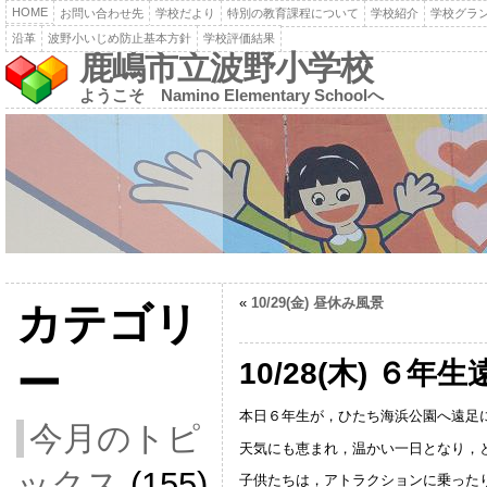
HOME
お問い合わせ先
学校だより
特別の教育課程について
学校紹介
学校グラ
沿革
波野小いじめ防止基本方針
学校評価結果
鹿嶋市立波野小学校
ようこそ Namino Elementary Schoolへ
«
10/29(金) 昼休み風景
カテゴリ
10/28(木) ６年生
ー
本日６年生が，ひたち海浜公園へ遠足
今月のトピ
天気にも恵まれ，温かい一日となり，
ックス
(155)
子供たちは，アトラクションに乗った