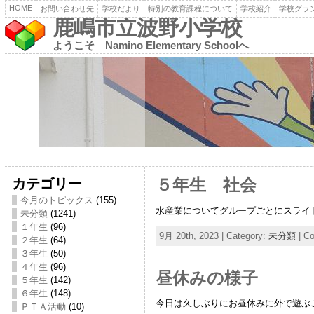
HOME
お問い合わせ先
学校だより
特別の教育課程について
学校紹介
学校グラ
鹿嶋市立波野小学校
ようこそ Namino Elementary Schoolへ
カテゴリー
５年生 社会
今月のトピックス
(155)
水産業についてグループごとにスライ
未分類
(1241)
１年生
(96)
9月 20th, 2023 | Category:
未分類
|
Co
２年生
(64)
３年生
(50)
４年生
(96)
昼休みの様子
５年生
(142)
６年生
(148)
今日は久しぶりにお昼休みに外で遊ぶ
ＰＴＡ活動
(10)