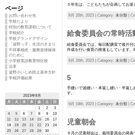
５年生は、こどもたちが企画してお楽
ページ
9月 20th, 2023 | Category:
未分類
|
Co
お問い合わせ先
学校だより
特別の教育課程について
給食委員会の常時活
学校紹介
学校グランドデザイン
「波野っ子」生活のきまり
給食委員会では、毎日配膳室で後片付
作成を行い食育の推進もしています。
不祥事根絶・服務規律確保
のために
9月 20th, 2023 | Category:
未分類
|
Co
小学校英語教育特区校
沿革
波野小いじめ防止基本方針
5
学校評価結果
手縫いで波縫い・本返し縫い・半返し
す。
2023年9月
月
火
水
木
金
土
日
9月 19th, 2023 | Category:
未分類
|
Co
1
2
3
4
5
6
7
8
9
10
11
12
13
14
15
16
17
児童朝会
18
19
20
21
22
23
24
25
26
27
28
29
30
９月の児童朝会は、栽培委員会の発表