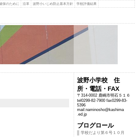
確保のために
沿革
波野小いじめ防止基本方針
学校評価結果
波野小学校 住
所・電話・FAX
〒314-0002 鹿嶋市明石５１６
tel0299-82-7900 fax0299-83-
5396
mail:naminosho@kashima
.ed.jp
ブログロール
学校だより第６号１０月