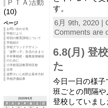
ＰＴＡ活動
す。
(10)
6月 9th, 2020 | 
ページ
お問い合わせ先
Comments are c
学校だより
特別の教育課程について
学校紹介
学校グランドデザイン
6.8(月)
「波野っ子」生活のきまり
不祥事根絶・服務規律確保
のために
た
小学校英語教育特区校
沿革
波野小いじめ防止基本方針
学校評価結果
今日一日の様子
班ごとの間隔や
2020年6月
登校していまし
月
火
水
木
金
土
日