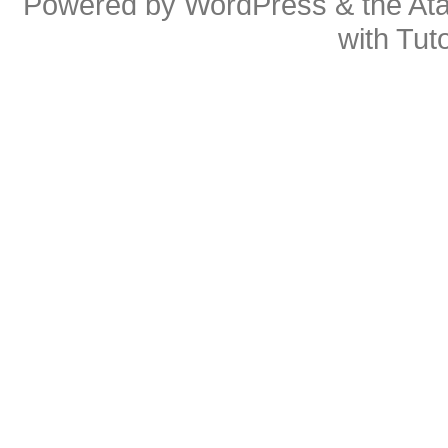
Powered by
WordPress
& the
At
with
Tuto