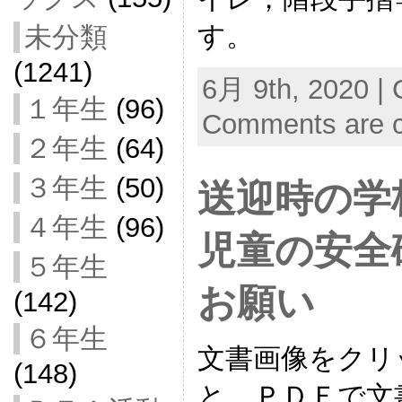
す。
未分類
(1241)
6月 9th, 2020 | 
１年生
(96)
Comments are c
２年生
(64)
３年生
(50)
送迎時の学
４年生
(96)
児童の安全
５年生
お願い
(142)
６年生
文書画像をクリ
(148)
と，ＰＤＦで文