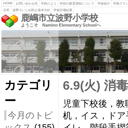
HOME
お問い合わせ先
学校だより
特別の教育課程について
学校紹介
学校グラ
沿革
波野小いじめ防止基本方針
学校評価結果
鹿嶋市立波野小学校
ようこそ Namino Elementary Schoolへ
カテゴリ
6.9(火) 
ー
児童下校後，教
今月のトピ
机，イス，ドア
ックス
(155)
イレ，階段手摺