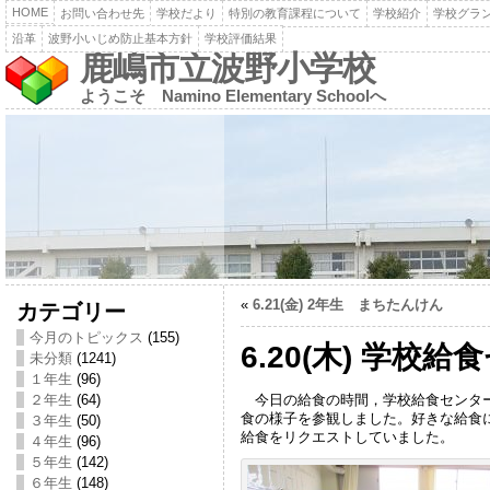
HOME
お問い合わせ先
学校だより
特別の教育課程について
学校紹介
学校グラ
沿革
波野小いじめ防止基本方針
学校評価結果
鹿嶋市立波野小学校
ようこそ Namino Elementary Schoolへ
«
6.21(金) 2年生 まちたんけん
カテゴリー
今月のトピックス
(155)
6.20(木) 学校
未分類
(1241)
１年生
(96)
今日の給食の時間，学校給食センター
２年生
(64)
食の様子を参観しました。好きな給食
３年生
(50)
給食をリクエストしていました。
４年生
(96)
５年生
(142)
６年生
(148)