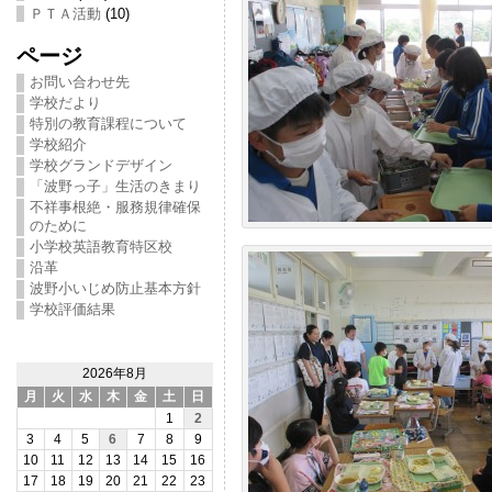
ＰＴＡ活動
(10)
ページ
お問い合わせ先
学校だより
特別の教育課程について
学校紹介
学校グランドデザイン
「波野っ子」生活のきまり
不祥事根絶・服務規律確保
のために
小学校英語教育特区校
沿革
波野小いじめ防止基本方針
学校評価結果
2026年8月
月
火
水
木
金
土
日
1
2
3
4
5
6
7
8
9
10
11
12
13
14
15
16
17
18
19
20
21
22
23