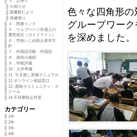
３．お便り
お知らせ
色々な四角形の
図書館だより
保健便り
グループワーク
４．関連リンク
５．ウェブページ作成上の
を深めました。
運営規定（ガイドライン）
６．学校いじめ防止基本方
針
７．外国語活動・外国語
８．保幼小接続
９．学校評価
10．入学準備
11. 引き渡し実施マニュアル
12.オンライン相談窓口
13. 鹿島小コミュニティ・ス
クール
14 不祥事防止対策
カテゴリー
1年
2年
3年
4年