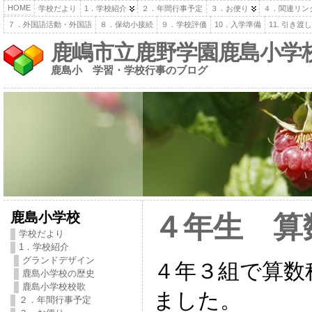
HOME
学校だより
1．学校紹介
２．年間行事予定
３．お便り
４．関連リン
７．外国語活動・外国語
８．保幼小接続
９．学校評価
10．入学準備
11. 引き
鹿嶋市立鹿野学園鹿島小学
鹿島小 学習・学校行事のブログ
鹿島小学校
４年生 算
学校だより
1．学校紹介
グランドデザイン
４年３組で算数
鹿島小学校の歴史
鹿島小学校校歌
ました。
２．年間行事予定