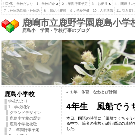
HOME
学校だより
1．学校紹介
２．年間行事予定
３．お便り
４．関連リン
７．外国語活動・外国語
８．保幼小接続
９．学校評価
10．入学準備
11. 引き
鹿嶋市立鹿野学園鹿島小学
鹿島小 学習・学校行事のブログ
«
１年 体育 なわとび計測
鹿島小学校
学校だより
4年生 風船でう
1．学校紹介
グランドデザイン
本日、国語の時間に「風船でうちゅう
鹿島小学校の歴史
る中で、筆者の実験が試行錯誤の連続
鹿島小学校校歌
した。
２．年間行事予定