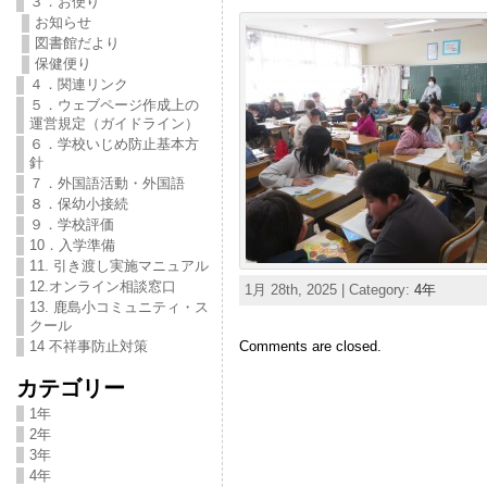
３．お便り
お知らせ
図書館だより
保健便り
４．関連リンク
５．ウェブページ作成上の
運営規定（ガイドライン）
６．学校いじめ防止基本方
針
７．外国語活動・外国語
８．保幼小接続
９．学校評価
10．入学準備
11. 引き渡し実施マニュアル
12.オンライン相談窓口
1月 28th, 2025 | Category:
4年
13. 鹿島小コミュニティ・ス
クール
Comments are closed.
14 不祥事防止対策
カテゴリー
1年
2年
3年
4年