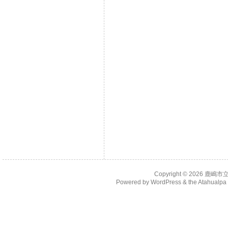
Copyright © 2026
鹿嶋市
Powered by
WordPress
& the
Atahualp