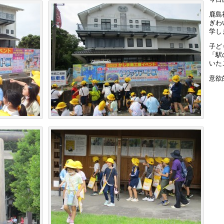
鹿島
ぎわ
学し
子ど
「駅
いた
意欲