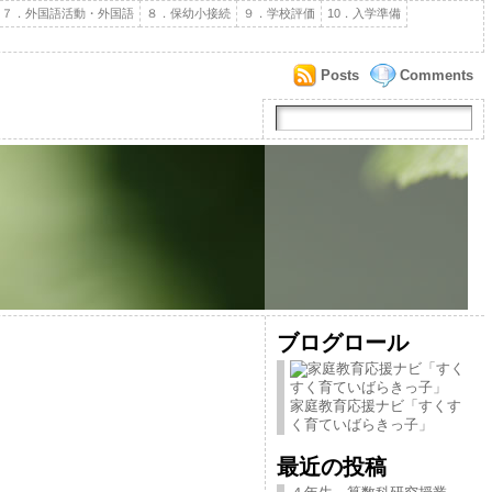
７．外国語活動・外国語
８．保幼小接続
９．学校評価
10．入学準備
Posts
Comments
ブログロール
家庭教育応援ナビ「すくす
く育ていばらきっ子」
最近の投稿