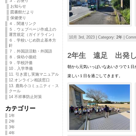
３．お便り
お知らせ
図書館だより
保健便り
４．関連リンク
５．ウェブページ作成上の
運営規定（ガイドライン）
10月 3rd, 2023 | Category:
2年
|
Comme
６．学校いじめ防止基本方
針
７．外国語活動・外国語
2年生 遠足 出発
８．保幼小接続
９．学校評価
朝から元気いっぱいなあいさつで１日
10．入学準備
11. 引き渡し実施マニュアル
楽しい１日を過ごしてきます。
12.オンライン相談窓口
13. 鹿島小コミュニティ・ス
クール
14 不祥事防止対策
カテゴリー
1年
2年
3年
4年