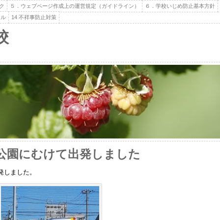
ク
５．ウェブページ作成上の運営規定（ガイドライン）
６．学校いじめ防止基本方針
ール
14 不祥事防止対策
校
公園にむけて出発しました
発しました。