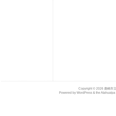
Copyright © 2026
鹿嶋市
Powered by
WordPress
& the
Atahualp