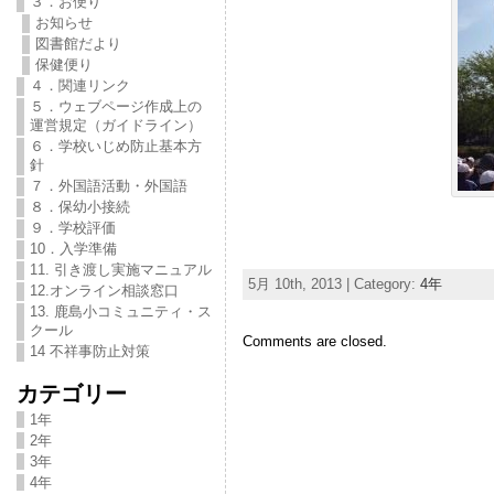
３．お便り
お知らせ
図書館だより
保健便り
４．関連リンク
５．ウェブページ作成上の
運営規定（ガイドライン）
６．学校いじめ防止基本方
針
７．外国語活動・外国語
８．保幼小接続
９．学校評価
10．入学準備
11. 引き渡し実施マニュアル
5月 10th, 2013 | Category:
4年
12.オンライン相談窓口
13. 鹿島小コミュニティ・ス
クール
Comments are closed.
14 不祥事防止対策
カテゴリー
1年
2年
3年
4年