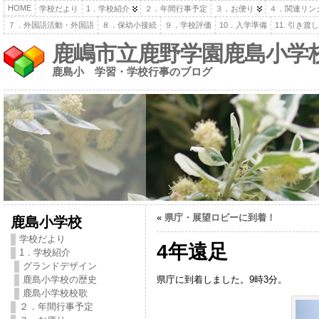
HOME
学校だより
1．学校紹介
２．年間行事予定
３．お便り
４．関連リン
７．外国語活動・外国語
８．保幼小接続
９．学校評価
10．入学準備
11. 引き
鹿嶋市立鹿野学園鹿島小学
鹿島小 学習・学校行事のブログ
«
県庁・展望ロビーに到着！
鹿島小学校
学校だより
4年遠足
1．学校紹介
グランドデザイン
県庁に到着しました。9時3分。
鹿島小学校の歴史
鹿島小学校校歌
２．年間行事予定