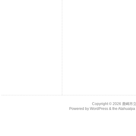
Copyright © 2026
鹿嶋市
Powered by
WordPress
& the
Atahualp