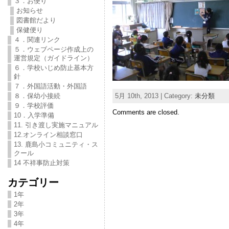
３．お便り
お知らせ
図書館だより
保健便り
４．関連リンク
５．ウェブページ作成上の
運営規定（ガイドライン）
６．学校いじめ防止基本方
針
７．外国語活動・外国語
5月 10th, 2013 | Category:
未分類
８．保幼小接続
９．学校評価
Comments are closed.
10．入学準備
11. 引き渡し実施マニュアル
12.オンライン相談窓口
13. 鹿島小コミュニティ・ス
クール
14 不祥事防止対策
カテゴリー
1年
2年
3年
4年