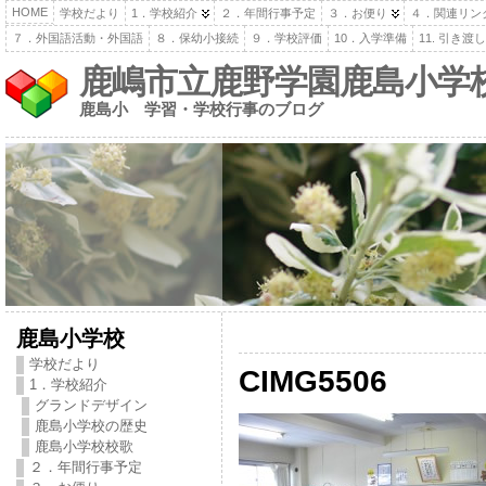
HOME
学校だより
1．学校紹介
２．年間行事予定
３．お便り
４．関連リン
７．外国語活動・外国語
８．保幼小接続
９．学校評価
10．入学準備
11. 引き
鹿嶋市立鹿野学園鹿島小学
鹿島小 学習・学校行事のブログ
鹿島小学校
学校だより
CIMG5506
1．学校紹介
グランドデザイン
鹿島小学校の歴史
鹿島小学校校歌
２．年間行事予定