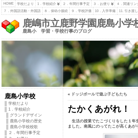
HOME
学校だより
1．学校紹介
２．年間行事予定
３．お便り
４．関連リン
７．外国語活動・外国語
８．保幼小接続
９．学校評価
10．入学準備
11. 引き
鹿嶋市立鹿野学園鹿島小学
鹿島小 学習・学校行事のブログ
«
ドッジボールで遊ぶ子どもたち
鹿島小学校
学校だより
たかくあがれ！
1．学校紹介
グランドデザイン
生活の授業でたこづくりをした１年生
鹿島小学校の歴史
ました。南風にのってたこが高くあが
鹿島小学校校歌
２．年間行事予定