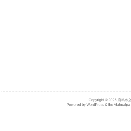
Copyright © 2026
鹿嶋市
Powered by
WordPress
& the
Atahualp