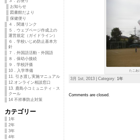
３．お便り
お知らせ
図書館だより
保健便り
４．関連リンク
５．ウェブページ作成上の
運営規定（ガイドライン）
６．学校いじめ防止基本方
針
７．外国語活動・外国語
８．保幼小接続
９．学校評価
10．入学準備
たこあげ
11. 引き渡し実施マニュアル
3月 1st, 2013 | Category:
1年
12.オンライン相談窓口
13. 鹿島小コミュニティ・ス
クール
Comments are closed.
14 不祥事防止対策
カテゴリー
1年
2年
3年
4年