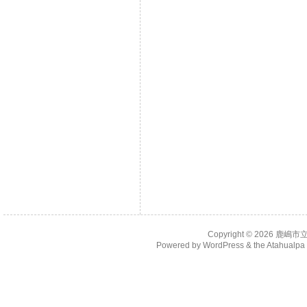
Copyright © 2026
鹿嶋市
Powered by
WordPress
& the
Atahualp