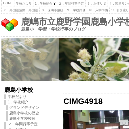
HOME
学校だより
1．学校紹介
２．年間行事予定
３．お便り
４．関連リン
７．外国語活動・外国語
８．保幼小接続
９．学校評価
10．入学準備
11. 引き
鹿嶋市立鹿野学園鹿島小学
鹿島小 学習・学校行事のブログ
鹿島小学校
学校だより
CIMG4918
1．学校紹介
グランドデザイン
鹿島小学校の歴史
鹿島小学校校歌
２．年間行事予定