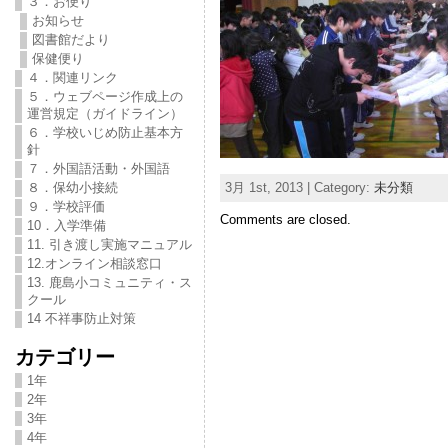
３．お便り
お知らせ
図書館だより
保健便り
４．関連リンク
５．ウェブページ作成上の
運営規定（ガイドライン）
６．学校いじめ防止基本方
針
７．外国語活動・外国語
3月 1st, 2013 | Category:
未分類
８．保幼小接続
９．学校評価
Comments are closed.
10．入学準備
11. 引き渡し実施マニュアル
12.オンライン相談窓口
13. 鹿島小コミュニティ・ス
クール
14 不祥事防止対策
カテゴリー
1年
2年
3年
4年