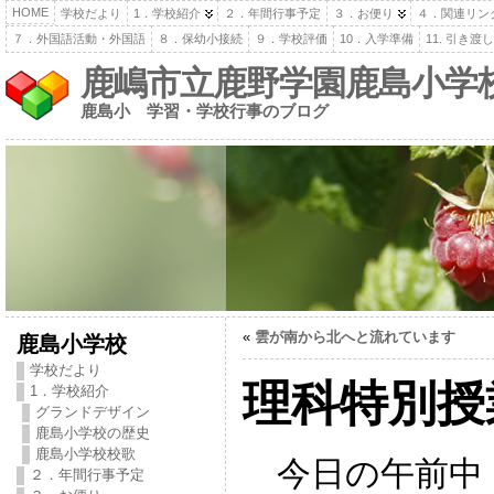
HOME
学校だより
1．学校紹介
２．年間行事予定
３．お便り
４．関連リン
７．外国語活動・外国語
８．保幼小接続
９．学校評価
10．入学準備
11. 引き
鹿嶋市立鹿野学園鹿島小学
鹿島小 学習・学校行事のブログ
«
雲が南から北へと流れています
鹿島小学校
学校だより
理科特別授
1．学校紹介
グランドデザイン
鹿島小学校の歴史
鹿島小学校校歌
今日の午前中
２．年間行事予定