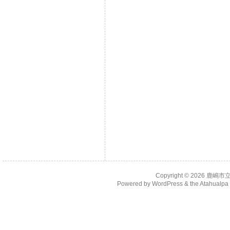
Copyright © 2026
鹿嶋市
Powered by
WordPress
& the
Atahualp