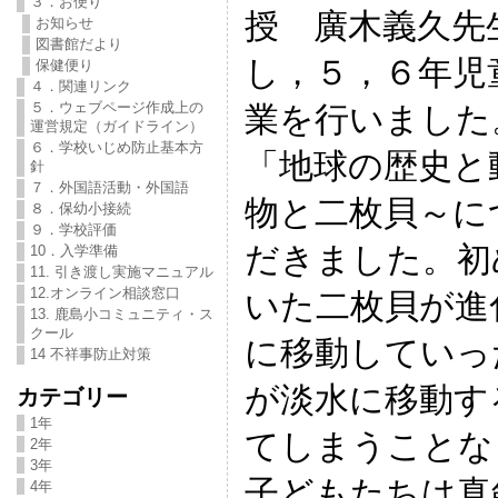
３．お便り
授 廣木義久先
お知らせ
図書館だより
し，５，６年児
保健便り
４．関連リンク
５．ウェブページ作成上の
業を行いました
運営規定（ガイドライン）
６．学校いじめ防止基本方
「地球の歴史と
針
７．外国語活動・外国語
物と二枚貝～に
８．保幼小接続
９．学校評価
だきました。初
10．入学準備
11. 引き渡し実施マニュアル
12.オンライン相談窓口
いた二枚貝が進
13. 鹿島小コミュニティ・ス
クール
に移動していっ
14 不祥事防止対策
が淡水に移動す
カテゴリー
1年
てしまうことな
2年
3年
子どもたちは真
4年