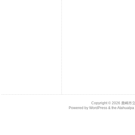
Copyright © 2026
鹿嶋市
Powered by
WordPress
& the
Atahualp