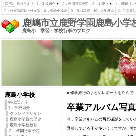
HOME
学校だより
1．学校紹介
２．年間行事予定
３．お便り
４．関連リン
７．外国語活動・外国語
８．保幼小接続
９．学校評価
10．入学準備
11. 引き
鹿嶋市立鹿野学園鹿島小学
鹿島小 学習・学校行事のブログ
«
修学旅行のまとめレポートをＰＣで
鹿島小学校
学校だより
卒業アルバム写真
1．学校紹介
グランドデザイン
今，卒業アルバムの写真撮影をしてい
鹿島小学校の歴史
鹿島小学校校歌
緊張している子が多いようですが，素
２．年間行事予定