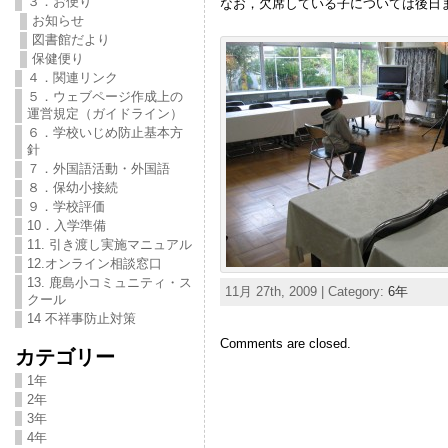
３．お便り
なお，欠席している子については後日
お知らせ
図書館だより
保健便り
４．関連リンク
５．ウェブページ作成上の
運営規定（ガイドライン）
６．学校いじめ防止基本方
針
７．外国語活動・外国語
８．保幼小接続
９．学校評価
10．入学準備
11. 引き渡し実施マニュアル
12.オンライン相談窓口
13. 鹿島小コミュニティ・ス
11月 27th, 2009 | Category:
6年
クール
14 不祥事防止対策
Comments are closed.
カテゴリー
1年
2年
3年
4年