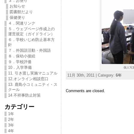
３．お便り
お知らせ
図書館だより
保健便り
４．関連リンク
５．ウェブページ作成上の
運営規定（ガイドライン）
６．学校いじめ防止基本方
針
７．外国語活動・外国語
８．保幼小接続
９．学校評価
10．入学準備
個人写真
11. 引き渡し実施マニュアル
11月 30th, 2011 | Category:
6年
12.オンライン相談窓口
13. 鹿島小コミュニティ・ス
クール
Comments are closed.
14 不祥事防止対策
カテゴリー
1年
2年
3年
4年