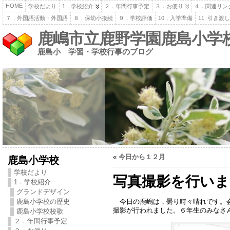
HOME
学校だより
1．学校紹介
２．年間行事予定
３．お便り
４．関連リン
７．外国語活動・外国語
８．保幼小接続
９．学校評価
10．入学準備
11. 引き
鹿嶋市立鹿野学園鹿島小学
鹿島小 学習・学校行事のブログ
«
今日から１２月
鹿島小学校
学校だより
写真撮影を行いま
1．学校紹介
グランドデザイン
今日の鹿嶋は，曇り時々晴れです。会
鹿島小学校の歴史
撮影が行われました。６年生のみなさ
鹿島小学校校歌
２．年間行事予定