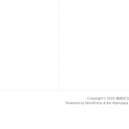
Copyright © 2026
鹿嶋市
Powered by
WordPress
& the
Atahualp