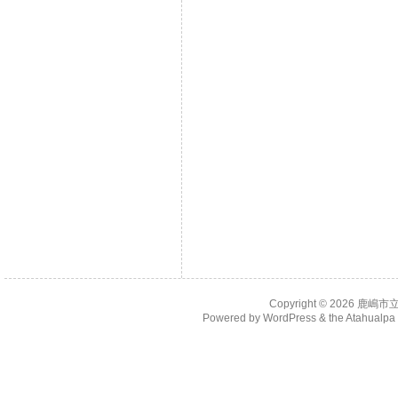
Copyright © 2026
鹿嶋市
Powered by
WordPress
& the
Atahualp