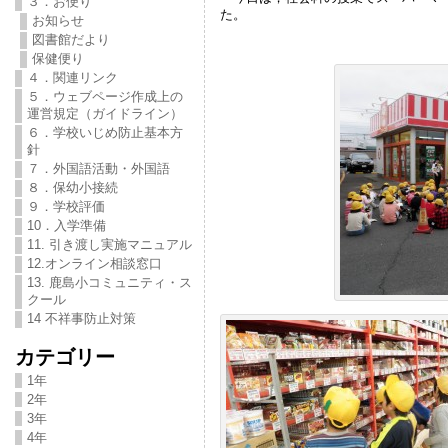
３．お便り
た。
お知らせ
図書館だより
保健便り
４．関連リンク
５．ウェブページ作成上の
運営規定（ガイドライン）
６．学校いじめ防止基本方
針
７．外国語活動・外国語
８．保幼小接続
９．学校評価
10．入学準備
11. 引き渡し実施マニュアル
12.オンライン相談窓口
13. 鹿島小コミュニティ・ス
クール
14 不祥事防止対策
カテゴリー
1年
2年
3年
4年