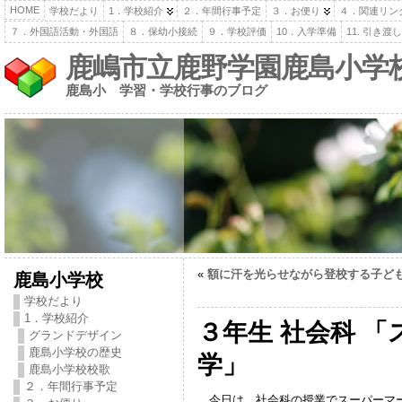
HOME
学校だより
1．学校紹介
２．年間行事予定
３．お便り
４．関連リン
７．外国語活動・外国語
８．保幼小接続
９．学校評価
10．入学準備
11. 引き
鹿嶋市立鹿野学園鹿島小学
鹿島小 学習・学校行事のブログ
«
額に汗を光らせながら登校する子ど
鹿島小学校
学校だより
1．学校紹介
３年生 社会科 
グランドデザイン
鹿島小学校の歴史
学」
鹿島小学校校歌
２．年間行事予定
今日は，社会科の授業でスーパーマー