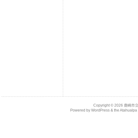
Copyright © 2026
鹿嶋市
Powered by
WordPress
& the
Atahualp