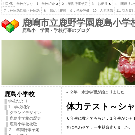
HOME
学校だより
1．学校紹介
２．年間行事予定
３．お便り
４．関連リン
７．外国語活動・外国語
８．保幼小接続
９．学校評価
10．入学準備
11. 引き
鹿嶋市立鹿野学園鹿島小学
鹿島小 学習・学校行事のブログ
«
２年 水泳学習が始まりました
鹿島小学校
学校だより
体力テスト～シ
1．学校紹介
グランドデザイン
６年生に数えてもらい，１年生がシャ
鹿島小学校の歴史
鹿島小学校校歌
音に合わせて，一生懸命走りました。
２．年間行事予定