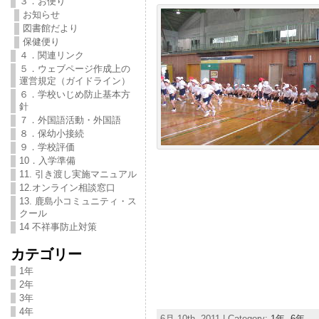
３．お便り
お知らせ
図書館だより
保健便り
４．関連リンク
５．ウェブページ作成上の
運営規定（ガイドライン）
６．学校いじめ防止基本方
針
７．外国語活動・外国語
８．保幼小接続
９．学校評価
10．入学準備
11. 引き渡し実施マニュアル
12.オンライン相談窓口
13. 鹿島小コミュニティ・ス
クール
14 不祥事防止対策
カテゴリー
1年
2年
3年
4年
6月 10th, 2011 | Category:
1年
,
6年