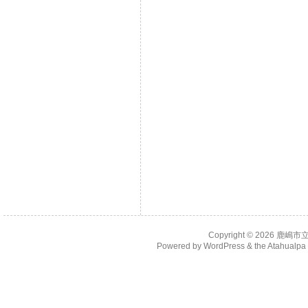
Copyright © 2026
鹿嶋市
Powered by
WordPress
& the
Atahualp