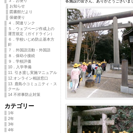
３．お便り
各施設の皆さん、ありがとうございま
お知らせ
図書館だより
保健便り
４．関連リンク
５．ウェブページ作成上の
運営規定（ガイドライン）
６．学校いじめ防止基本方
針
７．外国語活動・外国語
８．保幼小接続
９．学校評価
10．入学準備
11. 引き渡し実施マニュアル
12.オンライン相談窓口
13. 鹿島小コミュニティ・ス
クール
14 不祥事防止対策
カテゴリー
1年
2年
3年
4年