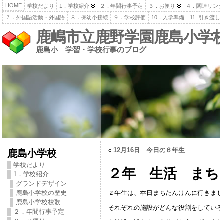
HOME
学校だより
1．学校紹介
２．年間行事予定
３．お便り
４．関連リン
７．外国語活動・外国語
８．保幼小接続
９．学校評価
10．入学準備
11. 引き
鹿嶋市立鹿野学園鹿島小学
鹿島小 学習・学校行事のブログ
«
12月16日 今日の６年生
鹿島小学校
学校だより
２年 生活 まち
1．学校紹介
グランドデザイン
２年生は、本日まちたんけんに行きま
鹿島小学校の歴史
鹿島小学校校歌
それぞれの施設がどんな役割をしてい
２．年間行事予定