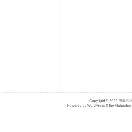
Copyright © 2026
鹿嶋市
Powered by
WordPress
& the
Atahualp