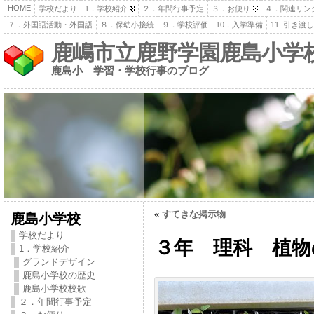
HOME
学校だより
1．学校紹介
２．年間行事予定
３．お便り
４．関連リン
７．外国語活動・外国語
８．保幼小接続
９．学校評価
10．入学準備
11. 引き
鹿嶋市立鹿野学園鹿島小学
鹿島小 学習・学校行事のブログ
«
すてきな掲示物
鹿島小学校
学校だより
３年 理科 植物
1．学校紹介
グランドデザイン
鹿島小学校の歴史
鹿島小学校校歌
２．年間行事予定