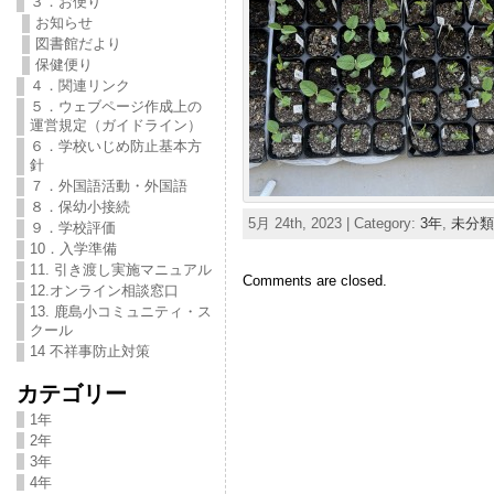
３．お便り
お知らせ
図書館だより
保健便り
４．関連リンク
５．ウェブページ作成上の
運営規定（ガイドライン）
６．学校いじめ防止基本方
針
７．外国語活動・外国語
８．保幼小接続
5月 24th, 2023 | Category:
3年
,
未分類
９．学校評価
10．入学準備
11. 引き渡し実施マニュアル
Comments are closed.
12.オンライン相談窓口
13. 鹿島小コミュニティ・ス
クール
14 不祥事防止対策
カテゴリー
1年
2年
3年
4年