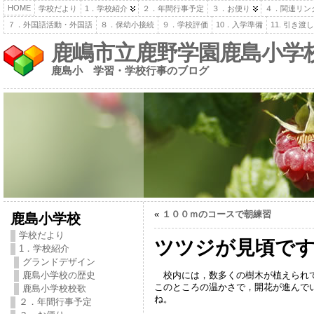
HOME
学校だより
1．学校紹介
２．年間行事予定
３．お便り
４．関連リン
７．外国語活動・外国語
８．保幼小接続
９．学校評価
10．入学準備
11. 引き
鹿嶋市立鹿野学園鹿島小学
鹿島小 学習・学校行事のブログ
«
１００ｍのコースで朝練習
鹿島小学校
学校だより
ツツジが見頃で
1．学校紹介
グランドデザイン
校内には，数多くの樹木が植えられて
鹿島小学校の歴史
このところの温かさで，開花が進んで
鹿島小学校校歌
ね。
２．年間行事予定