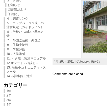
３．お便り
お知らせ
図書館だより
保健便り
４．関連リンク
５．ウェブページ作成上の
運営規定（ガイドライン）
６．学校いじめ防止基本方
針
７．外国語活動・外国語
８．保幼小接続
９．学校評価
10．入学準備
11. 引き渡し実施マニュアル
4月 29th, 2011 | Category:
未分類
12.オンライン相談窓口
13. 鹿島小コミュニティ・ス
クール
Comments are closed.
14 不祥事防止対策
カテゴリー
1年
2年
3年
4年