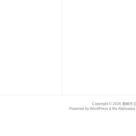
Copyright © 2026
鹿嶋市
Powered by
WordPress
& the
Atahualp