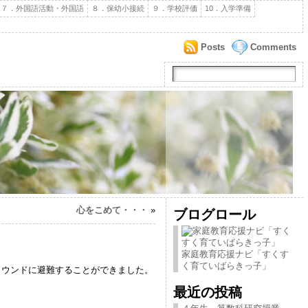
７．外国語活動・外国語
８．保幼小接続
９．学校評価
10．入学準備
Posts
Comments
心をこめて・・・
»
ブログロール
家庭教育応援ナビ「すくす
く育ていばらきっ子」
ウンドに避難することができました。
最近の投稿