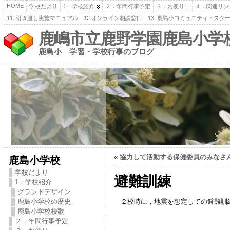
HOME
学校だより
1．学校紹介
２．年間行事予定
３．お便り
４．関連リン
11. 引き渡し実施マニュアル
12.オンライン相談窓口
13. 鹿島小コミュニティ・スク
鹿嶋市立鹿野学園鹿島小学
鹿島小 学習・学校行事のブログ
«
協力して活動する保健委員のみなさ
鹿島小学校
学校だより
避難訓練
1．学校紹介
グランドデザイン
２校時に，地震を想定しての避難訓練
鹿島小学校の歴史
鹿島小学校校歌
２．年間行事予定