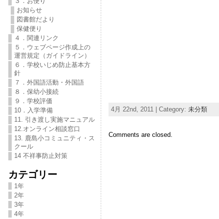
３．お便り
お知らせ
図書館だより
保健便り
４．関連リンク
５．ウェブページ作成上の
運営規定（ガイドライン）
６．学校いじめ防止基本方
針
７．外国語活動・外国語
８．保幼小接続
９．学校評価
4月 22nd, 2011 | Category:
未分類
10．入学準備
11. 引き渡し実施マニュアル
12.オンライン相談窓口
Comments are closed.
13. 鹿島小コミュニティ・ス
クール
14 不祥事防止対策
カテゴリー
1年
2年
3年
4年