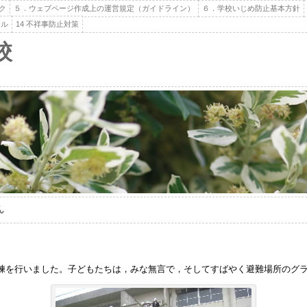
ク
５．ウェブページ作成上の運営規定（ガイドライン）
６．学校いじめ防止基本方針
ール
14 不祥事防止対策
校
ん
を行いました。子どもたちは，みな無言で，そしてすばやく避難場所のグラ