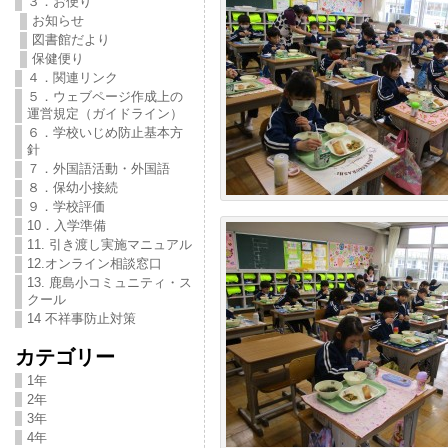
３．お便り
お知らせ
図書館だより
保健便り
４．関連リンク
５．ウェブページ作成上の
運営規定（ガイドライン）
６．学校いじめ防止基本方
針
７．外国語活動・外国語
８．保幼小接続
９．学校評価
10．入学準備
11. 引き渡し実施マニュアル
12.オンライン相談窓口
13. 鹿島小コミュニティ・ス
クール
14 不祥事防止対策
カテゴリー
1年
2年
3年
4年