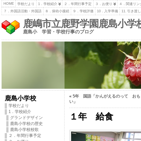
HOME
学校だより
1．学校紹介
２．年間行事予定
３．お便り
４．関連リン
７．外国語活動・外国語
８．保幼小接続
９．学校評価
10．入学準備
11. 引き
鹿嶋市立鹿野学園鹿島小学
鹿島小 学習・学校行事のブログ
«
5年 国語「かんがえるのって おも
鹿島小学校
い」
学校だより
1．学校紹介
１年 給食
グランドデザイン
鹿島小学校の歴史
鹿島小学校校歌
２．年間行事予定