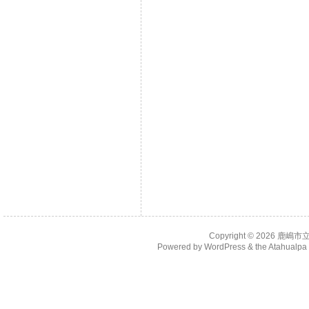
Copyright © 2026
鹿嶋市
Powered by
WordPress
& the
Atahualp