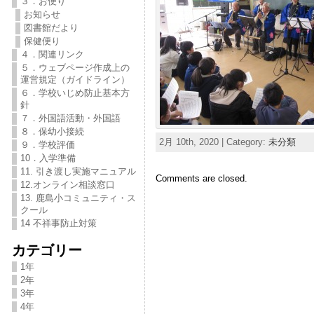
３．お便り
お知らせ
図書館だより
保健便り
４．関連リンク
５．ウェブページ作成上の
運営規定（ガイドライン）
６．学校いじめ防止基本方
針
７．外国語活動・外国語
８．保幼小接続
2月 10th, 2020 | Category:
未分類
９．学校評価
10．入学準備
11. 引き渡し実施マニュアル
Comments are closed.
12.オンライン相談窓口
13. 鹿島小コミュニティ・ス
クール
14 不祥事防止対策
カテゴリー
1年
2年
3年
4年