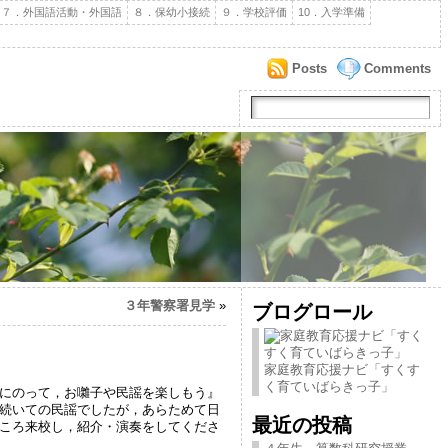
７．外国語活動・外国語
８．保幼小接続
９．学校評価
10．入学準備
Posts
Comments
３年警察署見学
»
ブログロール
家庭教育応援ナビ「すくす
く育ていばらきっ子」
にのって，お囃子や民謡を楽しもう』
続いての民謡でしたが，あらためて日
最近の投稿
ころ来校し，紹介・演奏をしてくださ