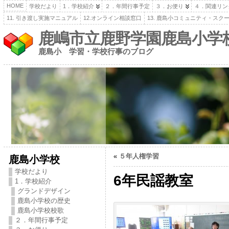
HOME
学校だより
1．学校紹介
２．年間行事予定
３．お便り
４．関連リン
11. 引き渡し実施マニュアル
12.オンライン相談窓口
13. 鹿島小コミュニティ・スク
鹿嶋市立鹿野学園鹿島小学
鹿島小 学習・学校行事のブログ
«
５年人権学習
鹿島小学校
学校だより
6年民謡教室
1．学校紹介
グランドデザイン
鹿島小学校の歴史
鹿島小学校校歌
２．年間行事予定