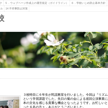
ク
５．ウェブページ作成上の運営規定（ガイドライン）
６．学校いじめ防止基本方針
ール
14 不祥事防止対策
校
３校時目に６年生が民謡教室を行いました。今回は『リズム
という学習課題でした。先日の菊の会による巡回公演事業に
本の文化を感じる貴重な機会となったようです。お忙しいと
った６名の方々，ありがとうございました。