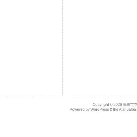
Copyright © 2026
鹿嶋市
Powered by
WordPress
& the
Atahualp