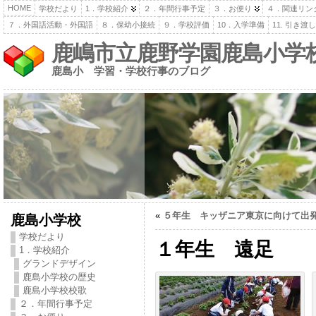
HOME
学校だより
1．学校紹介
２．年間行事予定
３．お便り
４．関連リン
７．外国語活動・外国語
８．保幼小接続
９．学校評価
10．入学準備
11. 引き
鹿嶋市立鹿野学園鹿島小学
鹿島小 学習・学校行事のブログ
«
５年生 キッザニア東京に向けて出
鹿島小学校
学校だより
１年生 遠足
1．学校紹介
グランドデザイン
鹿島小学校の歴史
鹿島小学校校歌
２．年間行事予定