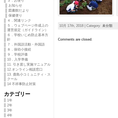
３．お便り
お知らせ
図書館だより
保健便り
４．関連リンク
５．ウェブページ作成上の
10月 17th, 2018 | Category:
未分類
運営規定（ガイドライン）
６．学校いじめ防止基本方
Comments are closed.
針
７．外国語活動・外国語
８．保幼小接続
９．学校評価
10．入学準備
11. 引き渡し実施マニュアル
12.オンライン相談窓口
13. 鹿島小コミュニティ・ス
クール
14 不祥事防止対策
カテゴリー
1年
2年
3年
4年