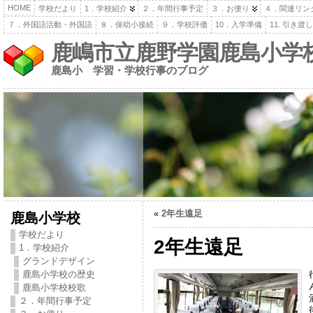
HOME
学校だより
1．学校紹介
２．年間行事予定
３．お便り
４．関連リン
７．外国語活動・外国語
８．保幼小接続
９．学校評価
10．入学準備
11. 引き
鹿嶋市立鹿野学園鹿島小学
鹿島小 学習・学校行事のブログ
«
2年生遠足
鹿島小学校
学校だより
2年生遠足
1．学校紹介
グランドデザイン
鹿島小学校の歴史
鹿島小学校校歌
２．年間行事予定