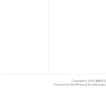
Copyright © 2026
鹿嶋市
Powered by
WordPress
& the
Atahualp