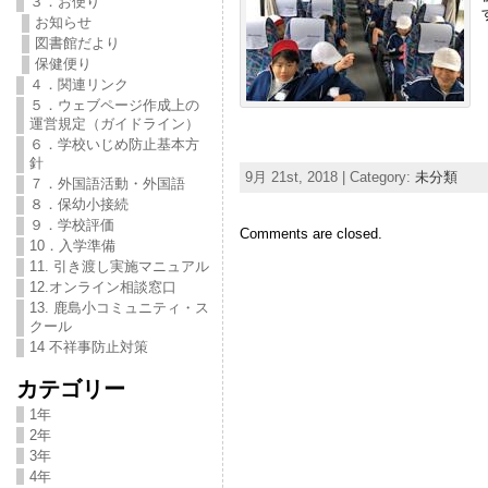
３．お便り
お知らせ
図書館だより
保健便り
４．関連リンク
５．ウェブページ作成上の
運営規定（ガイドライン）
６．学校いじめ防止基本方
針
9月 21st, 2018 | Category:
未分類
７．外国語活動・外国語
８．保幼小接続
９．学校評価
Comments are closed.
10．入学準備
11. 引き渡し実施マニュアル
12.オンライン相談窓口
13. 鹿島小コミュニティ・ス
クール
14 不祥事防止対策
カテゴリー
1年
2年
3年
4年