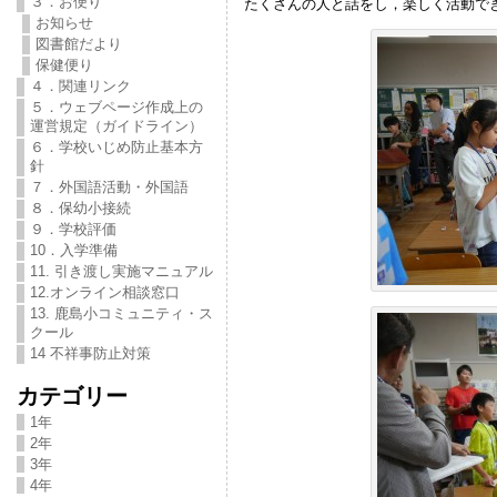
３．お便り
たくさんの人と話をし，楽しく活動で
お知らせ
図書館だより
保健便り
４．関連リンク
５．ウェブページ作成上の
運営規定（ガイドライン）
６．学校いじめ防止基本方
針
７．外国語活動・外国語
８．保幼小接続
９．学校評価
10．入学準備
11. 引き渡し実施マニュアル
12.オンライン相談窓口
13. 鹿島小コミュニティ・ス
クール
14 不祥事防止対策
カテゴリー
1年
2年
3年
4年