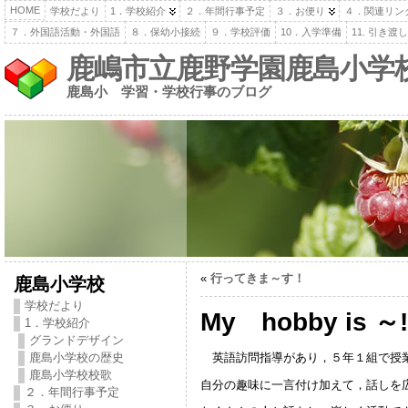
HOME
学校だより
1．学校紹介
２．年間行事予定
３．お便り
４．関連リン
７．外国語活動・外国語
８．保幼小接続
９．学校評価
10．入学準備
11. 引き
鹿嶋市立鹿野学園鹿島小学
鹿島小 学習・学校行事のブログ
«
行ってきま～す！
鹿島小学校
学校だより
My hobby is ～!
1．学校紹介
グランドデザイン
英語訪問指導があり，５年１組で授
鹿島小学校の歴史
鹿島小学校校歌
自分の趣味に一言付け加えて，話しを
２．年間行事予定