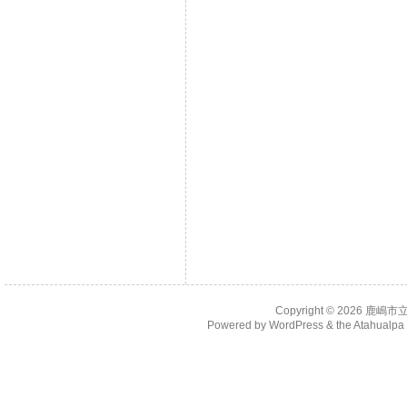
Copyright © 2026
鹿嶋市
Powered by
WordPress
& the
Atahualp