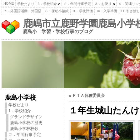
HOME
学校だより
1．学校紹介
２．年間行事予定
３．お便り
４．関連リン
７．外国語活動・外国語
８．保幼小接続
９．学校評価
10．入学準備
11. 引き
鹿嶋市立鹿野学園鹿島小学
鹿島小 学習・学校行事のブログ
«
ＰＴＡ各種委員会
鹿島小学校
学校だより
１年生城山たんけ
1．学校紹介
グランドデザイン
鹿島小学校の歴史
鹿島小学校校歌
２．年間行事予定