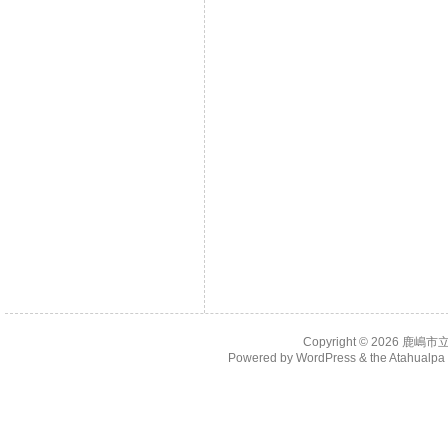
Copyright © 2026
鹿嶋市
Powered by
WordPress
& the
Atahualp