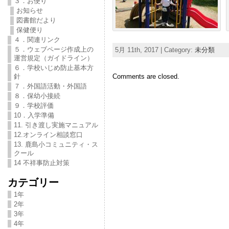
３．お便り
お知らせ
図書館だより
保健便り
４．関連リンク
５．ウェブページ作成上の
5月 11th, 2017 | Category:
未分類
運営規定（ガイドライン）
６．学校いじめ防止基本方
Comments are closed.
針
７．外国語活動・外国語
８．保幼小接続
９．学校評価
10．入学準備
11. 引き渡し実施マニュアル
12.オンライン相談窓口
13. 鹿島小コミュニティ・ス
クール
14 不祥事防止対策
カテゴリー
1年
2年
3年
4年