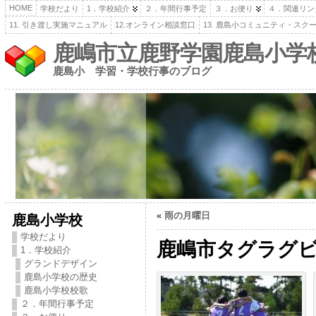
HOME
学校だより
1．学校紹介
２．年間行事予定
３．お便り
４．関連リン
11. 引き渡し実施マニュアル
12.オンライン相談窓口
13. 鹿島小コミュニティ・スク
鹿嶋市立鹿野学園鹿島小学
鹿島小 学習・学校行事のブログ
«
雨の月曜日
鹿島小学校
学校だより
鹿嶋市タグラグ
1．学校紹介
グランドデザイン
鹿島小学校の歴史
鹿島小学校校歌
２．年間行事予定