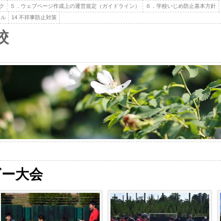
ク
５．ウェブページ作成上の運営規定（ガイドライン）
６．学校いじめ防止基本方針
ール
14 不祥事防止対策
校
ビー大会