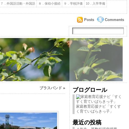
７．外国語活動・外国語
８．保幼小接続
９．学校評価
10．入学準備
Posts
Comments
ブラスバンド
»
ブログロール
家庭教育応援ナビ「すくす
く育ていばらきっ子」
最近の投稿