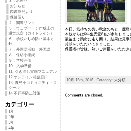
３．お便り
お知らせ
図書館だより
保健便り
４．関連リンク
５．ウェブページ作成上の
本日、気持ちの良い秋空のもと、鹿島
運営規定（ガイドライン）
本校からは6年生児童8名が参加しまし
６．学校いじめ防止基本方
最後まで懸命に走り回り、結果は見事
針
賞状をいただいてきました。
保護者の皆様、熱いご声援をいただき
７．外国語活動・外国語
８．保幼小接続
９．学校評価
10．入学準備
11. 引き渡し実施マニュアル
12.オンライン相談窓口
10月 16th, 2016 | Category:
未分類
13. 鹿島小コミュニティ・ス
クール
14 不祥事防止対策
Comments are closed.
カテゴリー
1年
2年
3年
4年