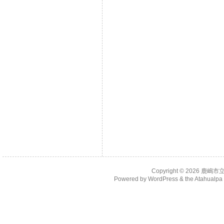
Copyright © 2026
鹿嶋市
Powered by
WordPress
& the
Atahualp