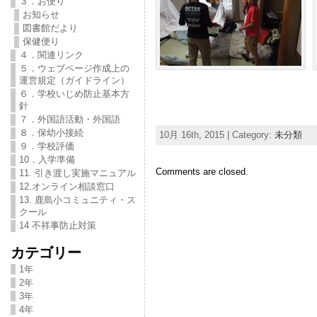
３．お便り
お知らせ
図書館だより
保健便り
４．関連リンク
５．ウェブページ作成上の
運営規定（ガイドライン）
６．学校いじめ防止基本方
針
７．外国語活動・外国語
８．保幼小接続
10月 16th, 2015 | Category:
未分類
９．学校評価
10．入学準備
Comments are closed.
11. 引き渡し実施マニュアル
12.オンライン相談窓口
13. 鹿島小コミュニティ・ス
クール
14 不祥事防止対策
カテゴリー
1年
2年
3年
4年