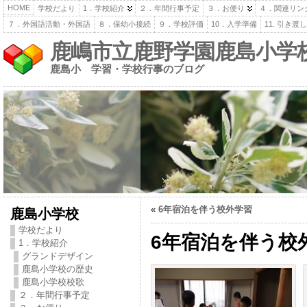
HOME
学校だより
1．学校紹介
２．年間行事予定
３．お便り
４．関連リン
７．外国語活動・外国語
８．保幼小接続
９．学校評価
10．入学準備
11. 引き
鹿嶋市立鹿野学園鹿島小学
鹿島小 学習・学校行事のブログ
«
6年宿泊を伴う校外学習
鹿島小学校
学校だより
6年宿泊を伴う校
1．学校紹介
グランドデザイン
鹿島小学校の歴史
鹿島小学校校歌
２．年間行事予定