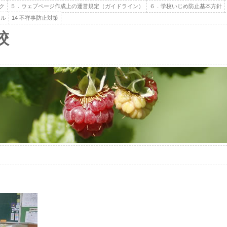
ク
５．ウェブページ作成上の運営規定（ガイドライン）
６．学校いじめ防止基本方針
ール
14 不祥事防止対策
校