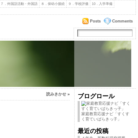
７．外国語活動・外国語
８．保幼小接続
９．学校評価
10．入学準備
Posts
Comments
読みきかせ
»
ブログロール
家庭教育応援ナビ「すくす
く育ていばらきっ子」
最近の投稿