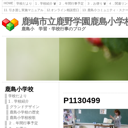
HOME
学校だより
1．学校紹介
２．年間行事予定
３．お便り
４．関連リン
11. 引き渡し実施マニュアル
12.オンライン相談窓口
13. 鹿島小コミュニティ・スク
鹿嶋市立鹿野学園鹿島小学
鹿島小 学習・学校行事のブログ
鹿島小学校
学校だより
P1130499
1．学校紹介
グランドデザイン
鹿島小学校の歴史
鹿島小学校校歌
２．年間行事予定