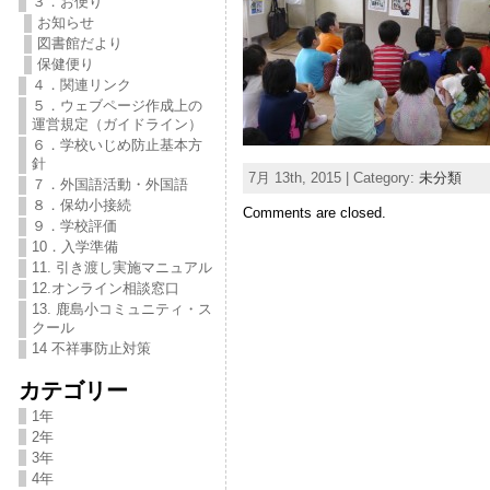
３．お便り
お知らせ
図書館だより
保健便り
４．関連リンク
５．ウェブページ作成上の
運営規定（ガイドライン）
６．学校いじめ防止基本方
針
7月 13th, 2015 | Category:
未分類
７．外国語活動・外国語
８．保幼小接続
Comments are closed.
９．学校評価
10．入学準備
11. 引き渡し実施マニュアル
12.オンライン相談窓口
13. 鹿島小コミュニティ・ス
クール
14 不祥事防止対策
カテゴリー
1年
2年
3年
4年