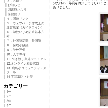
３．お便り
分だけの一等賞を目指してほしいこと
お知らせ
ありました。
図書館だより
保健便り
４．関連リンク
５．ウェブページ作成上の
運営規定（ガイドライン）
６．学校いじめ防止基本方
針
７．外国語活動・外国語
８．保幼小接続
９．学校評価
10．入学準備
11. 引き渡し実施マニュアル
12.オンライン相談窓口
13. 鹿島小コミュニティ・ス
クール
14 不祥事防止対策
カテゴリー
1年
2年
3年
4年