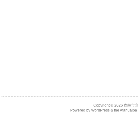
Copyright © 2026
鹿嶋市
Powered by
WordPress
& the
Atahualp