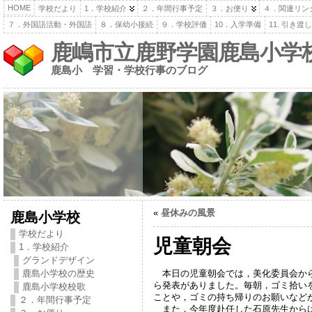
HOME
学校だより
1．学校紹介
２．年間行事予定
３．お便り
４．関連リン
７．外国語活動・外国語
８．保幼小接続
９．学校評価
10．入学準備
11. 引き
鹿嶋市立鹿野学園鹿島小学
鹿島小 学習・学校行事のブログ
«
昼休みの風景
鹿島小学校
学校だより
児童朝会
1．学校紹介
グランドデザイン
本日の児童朝会では，美化委員会から
鹿島小学校の歴史
ら発表がありました。毎朝，ゴミ拾い
鹿島小学校校歌
ことや，ゴミの持ち帰りのお願いなど
２．年間行事予定
また，今年度赴任した石原先生からは