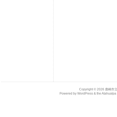
Copyright © 2026
鹿嶋市
Powered by
WordPress
& the
Atahualp