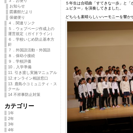
３．お便り
５年生は合唱曲「すてきな一歩」と「
お知らせ
ュピター」を演奏してきました。
図書館だより
どちらも素晴らしいハーモニーを響か
保健便り
４．関連リンク
５．ウェブページ作成上の
運営規定（ガイドライン）
６．学校いじめ防止基本方
針
７．外国語活動・外国語
８．保幼小接続
９．学校評価
10．入学準備
11. 引き渡し実施マニュアル
12.オンライン相談窓口
13. 鹿島小コミュニティ・ス
クール
14 不祥事防止対策
カテゴリー
1年
2年
3年
4年