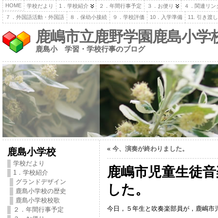
HOME
学校だより
1．学校紹介
２．年間行事予定
３．お便り
４．関連リン
７．外国語活動・外国語
８．保幼小接続
９．学校評価
10．入学準備
11. 引き
鹿嶋市立鹿野学園鹿島小学
鹿島小 学習・学校行事のブログ
«
今、演奏が終わりました。
鹿島小学校
学校だより
鹿嶋市児童生徒音
1．学校紹介
グランドデザイン
した。
鹿島小学校の歴史
鹿島小学校校歌
今日，５年生と吹奏楽部員が，鹿嶋市
２．年間行事予定