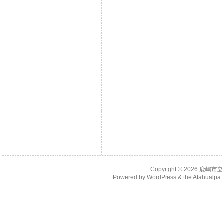
Copyright © 2026
鹿嶋市
Powered by
WordPress
& the
Atahualp