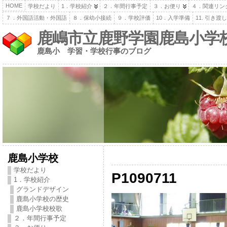
HOME
学校だより
1．学校紹介
２．年間行事予定
３．お便り
４．関連リン
７．外国語活動・外国語
８．保幼小接続
９．学校評価
10．入学準備
11. 引き
鹿嶋市立鹿野学園鹿島小学
鹿島小 学習・学校行事のブログ
鹿島小学校
学校だより
P1090711
1．学校紹介
グランドデザイン
鹿島小学校の歴史
鹿島小学校校歌
２．年間行事予定