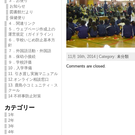
３．お便り
お知らせ
図書館だより
保健便り
４．関連リンク
５．ウェブページ作成上の
運営規定（ガイドライン）
６．学校いじめ防止基本方
針
７．外国語活動・外国語
11月 16th, 2014 | Category:
未分類
８．保幼小接続
９．学校評価
Comments are closed.
10．入学準備
11. 引き渡し実施マニュアル
12.オンライン相談窓口
13. 鹿島小コミュニティ・ス
クール
14 不祥事防止対策
カテゴリー
1年
2年
3年
4年