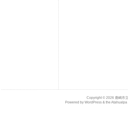
Copyright © 2026
鹿嶋市
Powered by
WordPress
& the
Atahualp