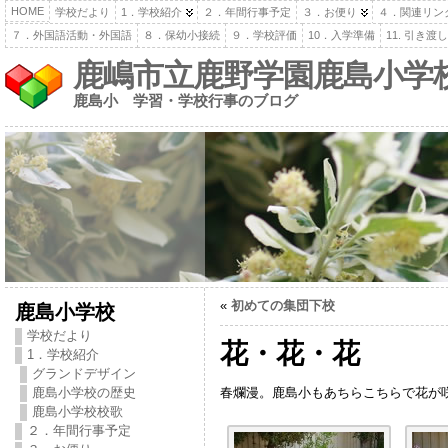
HOME
学校だより
1．学校紹介
２．年間行事予定
３．お便り
４．関連リン
７．外国語活動・外国語
８．保幼小接続
９．学校評価
10．入学準備
11. 引き
鹿嶋市立鹿野学園鹿島小学
鹿島小 学習・学校行事のブログ
«
初めての集団下校
鹿島小学校
学校だより
花・花・花
1．学校紹介
グランドデザイン
春爛漫。鹿島小もあちらこちらで花が
鹿島小学校の歴史
鹿島小学校校歌
２．年間行事予定