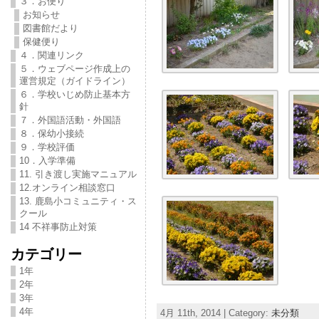
３．お便り
お知らせ
図書館だより
保健便り
４．関連リンク
５．ウェブページ作成上の
運営規定（ガイドライン）
６．学校いじめ防止基本方
針
７．外国語活動・外国語
８．保幼小接続
９．学校評価
10．入学準備
11. 引き渡し実施マニュアル
12.オンライン相談窓口
13. 鹿島小コミュニティ・ス
クール
14 不祥事防止対策
カテゴリー
1年
2年
3年
4年
4月 11th, 2014 | Category:
未分類