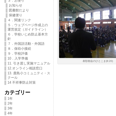
３．お便り
お知らせ
図書館だより
保健便り
４．関連リンク
５．ウェブページ作成上の
運営規定（ガイドライン）
６．学校いじめ防止基本方
針
７．外国語活動・外国語
８．保幼小接続
９．学校評価
10．入学準備
表彰朝会のひとこま(8:20)
11. 引き渡し実施マニュアル
12.オンライン相談窓口
13. 鹿島小コミュニティ・ス
クール
14 不祥事防止対策
カテゴリー
1年
2年
3年
4年