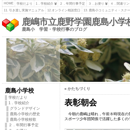
HOME
学校だより
1．学校紹介
２．年間行事予定
３．お便り
４．関連リン
11. 引き渡し実施マニュアル
12.オンライン相談窓口
13. 鹿島小コミュニティ・スク
鹿嶋市立鹿野学園鹿島小学
鹿島小 学習・学校行事のブログ
«
かたちづくり
鹿島小学校
学校だより
表彰朝会
1．学校紹介
グランドデザイン
今朝の鹿嶋は晴れ，午前８時現在の気
鹿島小学校の歴史
スポーツ少年団関係で活躍した多くの
鹿島小学校校歌
２．年間行事予定