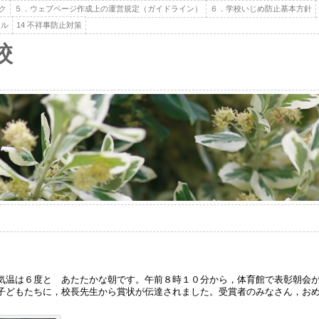
ク
５．ウェブページ作成上の運営規定（ガイドライン）
６．学校いじめ防止基本方針
ール
14 不祥事防止対策
校
温は６度と あたたかな朝です。午前８時１０分から，体育館で表彰朝会が
子どもたちに，校長先生から賞状が伝達されました。受賞者のみなさん，お