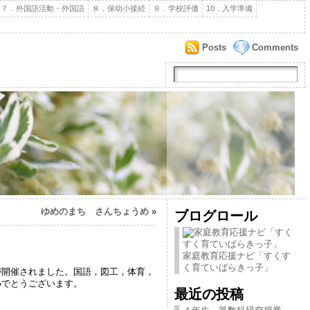
７．外国語活動・外国語
８．保幼小接続
９．学校評価
10．入学準備
Posts
Comments
ゆめのまち さんちょうめ
»
ブログロール
家庭教育応援ナビ「すくす
く育ていばらきっ子」
開催されました。国語，図工，体育，
めでとうございます。
最近の投稿