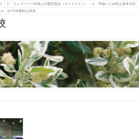
ク
５．ウェブページ作成上の運営規定（ガイドライン）
６．学校いじめ防止基本方針
ール
14 不祥事防止対策
校