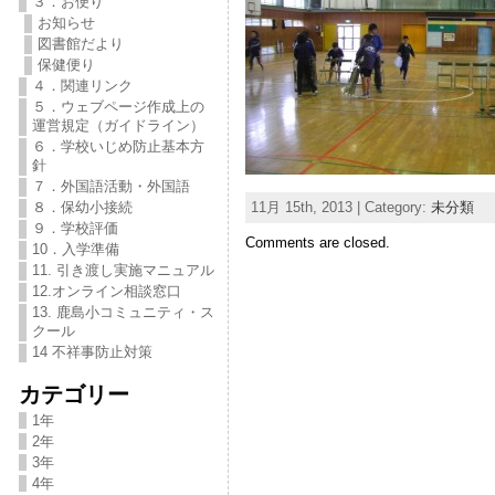
３．お便り
お知らせ
図書館だより
保健便り
４．関連リンク
５．ウェブページ作成上の
運営規定（ガイドライン）
６．学校いじめ防止基本方
針
７．外国語活動・外国語
11月 15th, 2013 | Category:
未分類
８．保幼小接続
９．学校評価
Comments are closed.
10．入学準備
11. 引き渡し実施マニュアル
12.オンライン相談窓口
13. 鹿島小コミュニティ・ス
クール
14 不祥事防止対策
カテゴリー
1年
2年
3年
4年