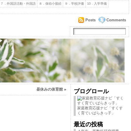
７．外国語活動・外国語
８．保幼小接続
９．学校評価
10．入学準備
Posts
Comments
昼休みの体育館
»
ブログロール
家庭教育応援ナビ「すくす
く育ていばらきっ子」
最近の投稿