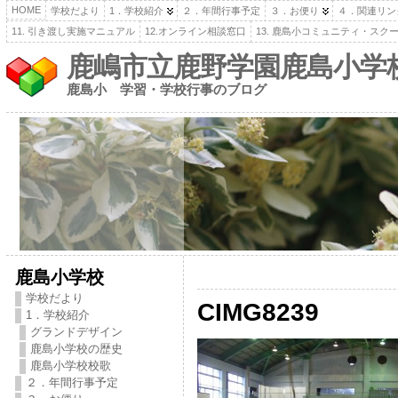
HOME
学校だより
1．学校紹介
２．年間行事予定
３．お便り
４．関連リン
11. 引き渡し実施マニュアル
12.オンライン相談窓口
13. 鹿島小コミュニティ・スク
鹿嶋市立鹿野学園鹿島小学
鹿島小 学習・学校行事のブログ
鹿島小学校
学校だより
CIMG8239
1．学校紹介
グランドデザイン
鹿島小学校の歴史
鹿島小学校校歌
２．年間行事予定