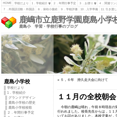
HOME
学校だより
1．学校紹介
２．年間行事予定
３．お便り
４．関連リン
７．外国語活動・外国語
８．保幼小接続
９．学校評価
10．入学準備
11. 引き
鹿嶋市立鹿野学園鹿島小学
鹿島小 学習・学校行事のブログ
«
５，６年 持久走大会に向けて
鹿島小学校
学校だより
1．学校紹介
１１月の全校朝会
グランドデザイン
鹿島小学校の歴史
今朝の鹿嶋は晴れ，午前８時現在の気
鹿島小学校校歌
行われました。校長先生からは，１１
２．年間行事予定
いてお話がありました。本校児童が，