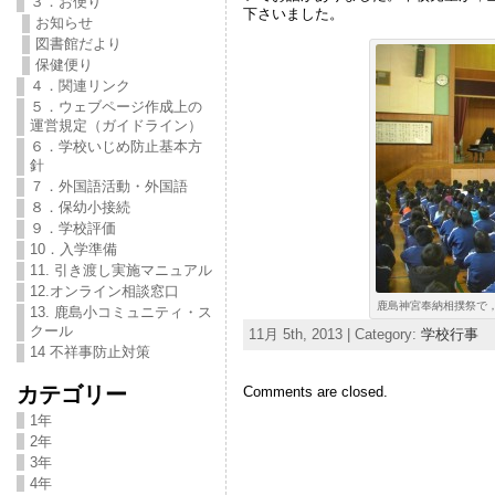
３．お便り
下さいました。
お知らせ
図書館だより
保健便り
４．関連リンク
５．ウェブページ作成上の
運営規定（ガイドライン）
６．学校いじめ防止基本方
針
７．外国語活動・外国語
８．保幼小接続
９．学校評価
10．入学準備
11. 引き渡し実施マニュアル
12.オンライン相談窓口
鹿島神宮奉納相撲祭で，
13. 鹿島小コミュニティ・ス
クール
11月 5th, 2013 | Category:
学校行事
14 不祥事防止対策
カテゴリー
Comments are closed.
1年
2年
3年
4年