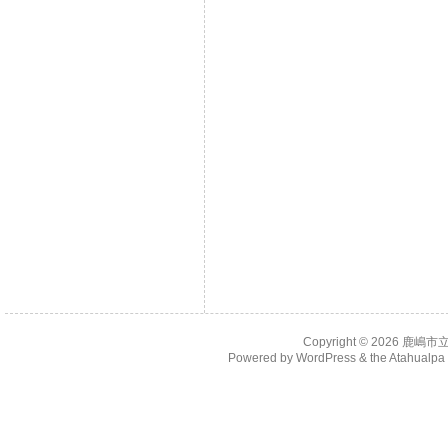
Copyright © 2026
鹿嶋市
Powered by
WordPress
& the
Atahualp