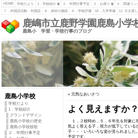
HOME
学校だより
1．学校紹介
２．年間行事予定
３．お便り
４．関連リン
７．外国語活動・外国語
８．保幼小接続
９．学校評価
10．入学準備
11. 引き
鹿嶋市立鹿野学園鹿島小学
鹿島小 学習・学校行事のブログ
«
元気なあいさつ
鹿島小学校
学校だより
よく見えますか
1．学校紹介
グランドデザイン
１，２校時め，５，６年生を対象に視
鹿島小学校の歴史
気よく答える子，視力が低下している
鹿島小学校校歌
子・・・いろいろな姿が見られました
２．年間行事予定
予定です。