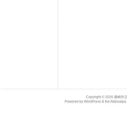
Copyright © 2026
鹿嶋市
Powered by
WordPress
& the
Atahualp