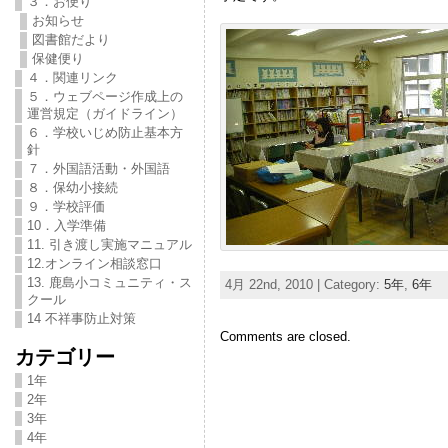
３．お便り
お知らせ
図書館だより
保健便り
４．関連リンク
５．ウェブページ作成上の
運営規定（ガイドライン）
６．学校いじめ防止基本方
針
７．外国語活動・外国語
８．保幼小接続
９．学校評価
10．入学準備
11. 引き渡し実施マニュアル
12.オンライン相談窓口
13. 鹿島小コミュニティ・ス
4月 22nd, 2010 | Category:
5年
,
6年
クール
14 不祥事防止対策
Comments are closed.
カテゴリー
1年
2年
3年
4年