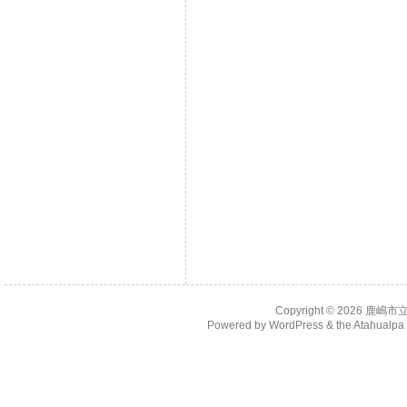
Copyright © 2026
鹿嶋市
Powered by
WordPress
& the
Atahualp