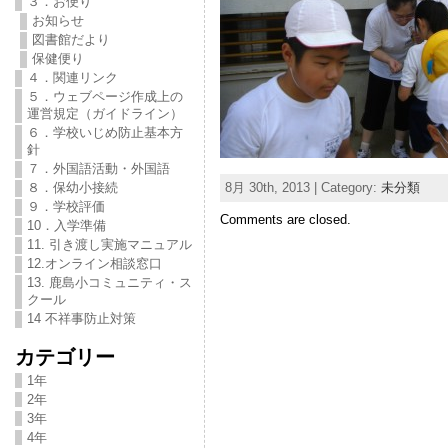
３．お便り
お知らせ
図書館だより
保健便り
４．関連リンク
５．ウェブページ作成上の
運営規定（ガイドライン）
６．学校いじめ防止基本方
針
７．外国語活動・外国語
8月 30th, 2013 | Category:
未分類
８．保幼小接続
９．学校評価
Comments are closed.
10．入学準備
11. 引き渡し実施マニュアル
12.オンライン相談窓口
13. 鹿島小コミュニティ・ス
クール
14 不祥事防止対策
カテゴリー
1年
2年
3年
4年