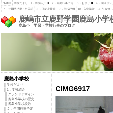
HOME
学校だより
1．学校紹介
２．年間行事予定
３．お便り
４．関連リン
７．外国語活動・外国語
８．保幼小接続
９．学校評価
10．入学準備
11. 引き
鹿嶋市立鹿野学園鹿島小学
鹿島小 学習・学校行事のブログ
鹿島小学校
学校だより
CIMG6917
1．学校紹介
グランドデザイン
鹿島小学校の歴史
鹿島小学校校歌
２．年間行事予定