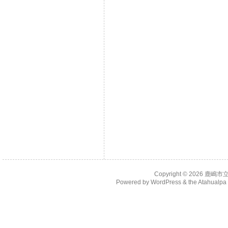
Copyright © 2026
鹿嶋市
Powered by
WordPress
& the
Atahualp