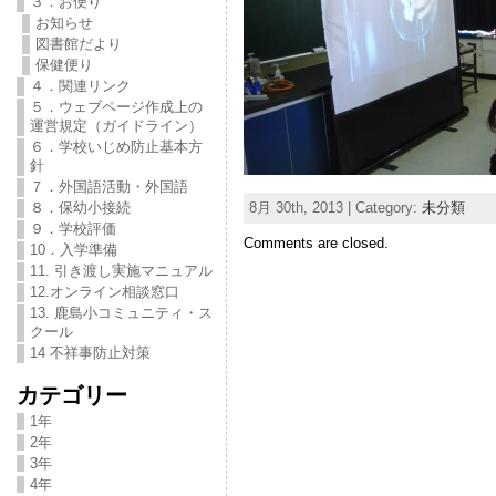
３．お便り
お知らせ
図書館だより
保健便り
４．関連リンク
５．ウェブページ作成上の
運営規定（ガイドライン）
６．学校いじめ防止基本方
針
７．外国語活動・外国語
8月 30th, 2013 | Category:
未分類
８．保幼小接続
９．学校評価
Comments are closed.
10．入学準備
11. 引き渡し実施マニュアル
12.オンライン相談窓口
13. 鹿島小コミュニティ・ス
クール
14 不祥事防止対策
カテゴリー
1年
2年
3年
4年