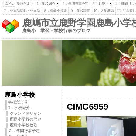
HOME
学校だより
1．学校紹介
２．年間行事予定
３．お便り
４．関連リン
７．外国語活動・外国語
８．保幼小接続
９．学校評価
10．入学準備
11. 引き
鹿嶋市立鹿野学園鹿島小学
鹿島小 学習・学校行事のブログ
鹿島小学校
学校だより
CIMG6959
1．学校紹介
グランドデザイン
鹿島小学校の歴史
鹿島小学校校歌
２．年間行事予定