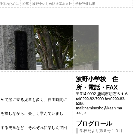
確保のために
沿革
波野小いじめ防止基本方針
学校評価結果
波野小学校 住
所・電話・FAX
〒314-0002 鹿嶋市明石５１６
tel0299-82-7900 fax0299-83-
初めて船に乗る児童も多く、自由時間に
5396
mail:naminosho@kashima
.ed.jp
えを探しながら、楽しく学んでいまし
ブログロール
チする児童など、それぞれに楽しんで回
学校だより第６号１０月