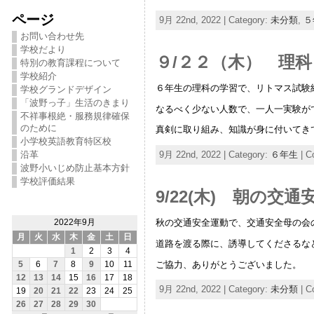
ページ
9月 22nd, 2022 | Category:
未分類
,
５
お問い合わせ先
学校だより
９/２２（木） 理
特別の教育課程について
学校紹介
６年生の理科の学習で、リトマス試験
学校グランドデザイン
「波野っ子」生活のきまり
なるべく少ない人数で、一人一実験が
不祥事根絶・服務規律確保
のために
真剣に取り組み、知識が身に付いてき
小学校英語教育特区校
沿革
9月 22nd, 2022 | Category:
６年生
|
C
波野小いじめ防止基本方針
学校評価結果
9/22(木) 朝の交通
秋の交通安全運動で、交通安全母の会
2022年9月
月
火
水
木
金
土
日
道路を渡る際に、誘導してくださるな
1
2
3
4
ご協力、ありがとうございました。
5
6
7
8
9
10
11
12
13
14
15
16
17
18
9月 22nd, 2022 | Category:
未分類
|
C
19
20
21
22
23
24
25
26
27
28
29
30