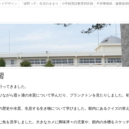
ンドデザイン
「波野っ子」生活のきまり
小学校英語教育特区校
不祥事根絶・服務規律
習
行ってきました。
りながら霞ヶ浦の水質について学んだり、プランクトンを見たりしました。
の歴史や水質、生息する生き物について学びました。館内にあるクイズの答
む魚を見学しました。大きなカメに興味津々の児童や、館内の水槽をスケッ