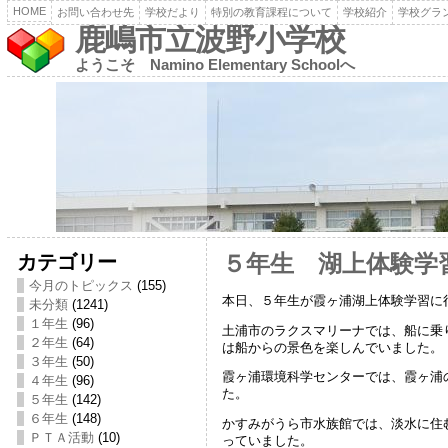
HOME
お問い合わせ先
学校だより
特別の教育課程について
学校紹介
学校グラ
鹿嶋市立波野小学校
ようこそ Namino Elementary Schoolへ
カテゴリー
５年生 湖上体験学
今月のトピックス
(155)
本日、５年生が霞ヶ浦湖上体験学習に
未分類
(1241)
１年生
(96)
土浦市のラクスマリーナでは、船に乗
２年生
(64)
は船からの景色を楽しんでいました。
３年生
(50)
霞ヶ浦環境科学センターでは、霞ヶ浦
４年生
(96)
た。
５年生
(142)
６年生
(148)
かすみがうら市水族館では、淡水に住
ＰＴＡ活動
(10)
っていました。