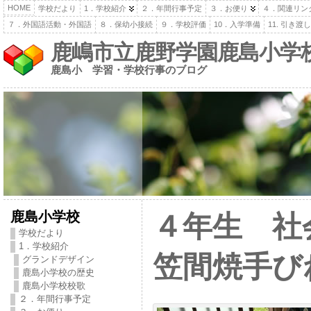
HOME
学校だより
1．学校紹介
２．年間行事予定
３．お便り
４．関連リン
７．外国語活動・外国語
８．保幼小接続
９．学校評価
10．入学準備
11. 引き
鹿嶋市立鹿野学園鹿島小学
鹿島小 学習・学校行事のブログ
鹿島小学校
４年生 
学校だより
1．学校紹介
笠間焼手び
グランドデザイン
鹿島小学校の歴史
鹿島小学校校歌
２．年間行事予定