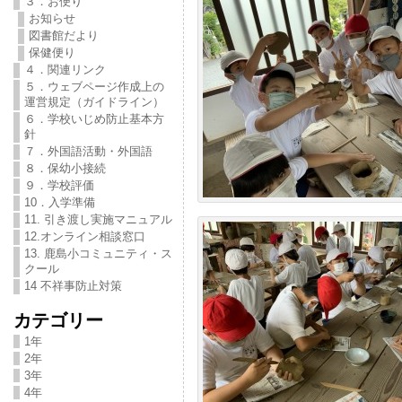
３．お便り
お知らせ
図書館だより
保健便り
４．関連リンク
５．ウェブページ作成上の
運営規定（ガイドライン）
６．学校いじめ防止基本方
針
７．外国語活動・外国語
８．保幼小接続
９．学校評価
10．入学準備
11. 引き渡し実施マニュアル
12.オンライン相談窓口
13. 鹿島小コミュニティ・ス
クール
14 不祥事防止対策
カテゴリー
1年
2年
3年
4年