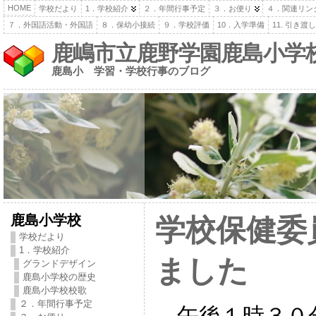
HOME
学校だより
1．学校紹介
２．年間行事予定
３．お便り
４．関連リン
７．外国語活動・外国語
８．保幼小接続
９．学校評価
10．入学準備
11. 引き
鹿嶋市立鹿野学園鹿島小学
鹿島小 学習・学校行事のブログ
鹿島小学校
学校保健委
学校だより
1．学校紹介
ました
グランドデザイン
鹿島小学校の歴史
鹿島小学校校歌
２．年間行事予定
午後１時３０