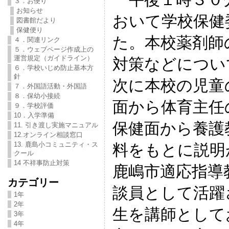
３．お便り
お知らせ
おいて学校保健
図書館だより
保健便り
た。本校薬剤師
４．関連リンク
５．ウェブページ作成上の
運営規定（ガイドライン）
対策などについ
６．学校いじめ防止基本方
針
次に本校の児童
７．外国語活動・外国語
８．保幼小接続
面から体育主任
９．学校評価
10．入学準備
保健面から養護
11. 引き渡し実施マニュアル
12.オンライン相談窓口
13. 鹿島小コミュニティ・ス
料をもとに説明
クール
14 不祥事防止対策
鹿嶋市適応指導
カテゴリー
談員として活躍
1年
2年
生を講師として
3年
4年