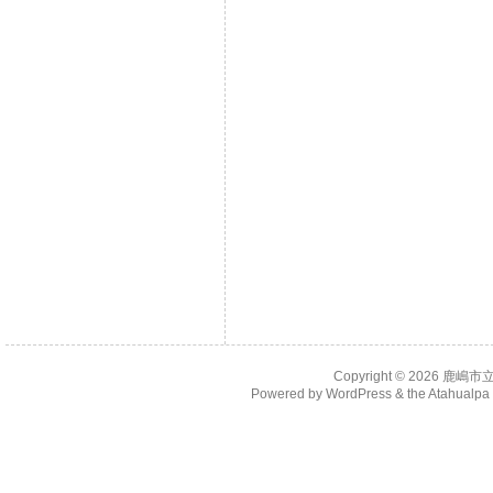
Copyright © 2026
鹿嶋市
Powered by
WordPress
& the
Atahualp