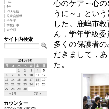
心のケア～心の
5年
6年
うに～」という
PTA活動
児童会活動
全学年
した。鹿嶋市教
学校行事
未分類
ん，学年学級委
サイト内検索
多くの保護者の
だきまして，あ
2011年6月
た。
月
火
水
木
金
土
日
1
2
3
4
5
6
7
8
9
10
11
12
13
14
15
16
17
18
19
20
21
22
23
24
25
26
27
28
29
30
« 5月
7月 »
カウンター
全アクセス数 2194226