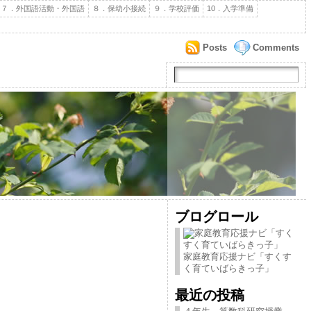
７．外国語活動・外国語
８．保幼小接続
９．学校評価
10．入学準備
Posts
Comments
ブログロール
家庭教育応援ナビ「すくす
く育ていばらきっ子」
最近の投稿