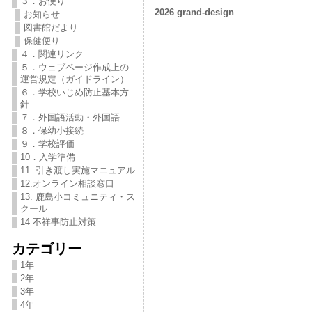
３．お便り
2026 grand-design
お知らせ
図書館だより
保健便り
４．関連リンク
５．ウェブページ作成上の
運営規定（ガイドライン）
６．学校いじめ防止基本方
針
７．外国語活動・外国語
８．保幼小接続
９．学校評価
10．入学準備
11. 引き渡し実施マニュアル
12.オンライン相談窓口
13. 鹿島小コミュニティ・ス
クール
14 不祥事防止対策
カテゴリー
1年
2年
3年
4年