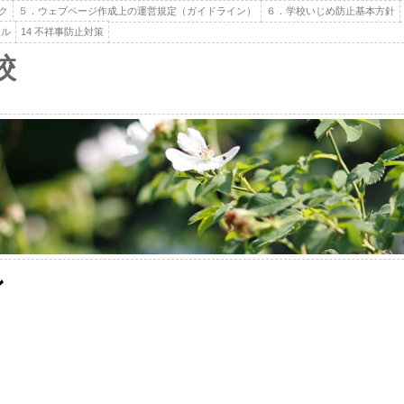
ク
５．ウェブページ作成上の運営規定（ガイドライン）
６．学校いじめ防止基本方針
ール
14 不祥事防止対策
校
ン