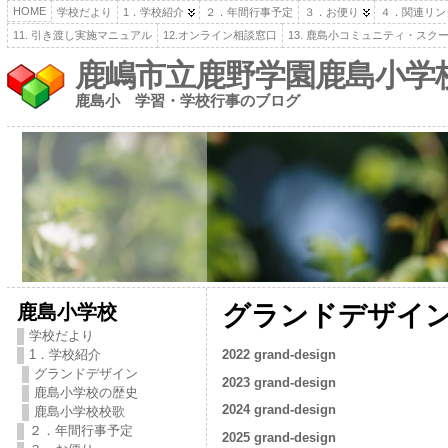
HOME
学校だより
1．学校紹介
２．年間行事予定
３．お便り
４．関連リン
11. 引き渡し実施マニュアル
12.オンライン相談窓口
13. 鹿島小コミュニティ・スク
鹿嶋市立鹿野学園鹿島小学
鹿島小 学習・学校行事のブログ
鹿島小学校
グランドデザイ
学校だより
20
22
grand-d
esign
1．学校紹介
グランドデザイン
2023 grand-design
鹿島小学校の歴史
2024 grand-design
鹿島小学校校歌
２．年間行事予定
2025 grand-design