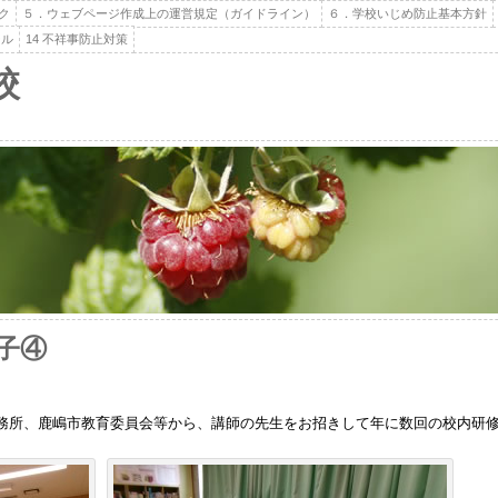
ク
５．ウェブページ作成上の運営規定（ガイドライン）
６．学校いじめ防止基本方針
ール
14 不祥事防止対策
校
子④
務所、鹿嶋市教育委員会等から、講師の先生をお招きして年に数回の校内研