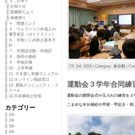
３．お便り
お知らせ
図書館だより
保健便り
４．関連リンク
５．ウェブページ作成上の
運営規定（ガイドライン）
６．学校いじめ防止基本方
針
７．外国語活動・外国語
８．保幼小接続
９．学校評価
7月 3rd, 2026 | Category:
未分類
|
Com
10．入学準備
11. 引き渡し実施マニュアル
12.オンライン相談窓口
運動会３学年合同練
13. 鹿島小コミュニティ・ス
クール
運動会の開閉会式や玉入れの練習を３
14 不祥事防止対策
こまめな水分補給や早寝・早起き・朝
カテゴリー
1年
2年
3年
4年