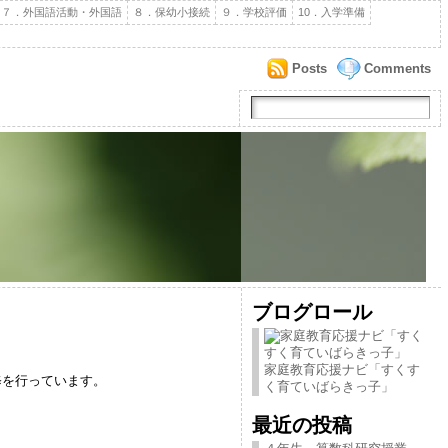
７．外国語活動・外国語
８．保幼小接続
９．学校評価
10．入学準備
Posts
Comments
ブログロール
家庭教育応援ナビ「すくす
修を行っています。
く育ていばらきっ子」
最近の投稿