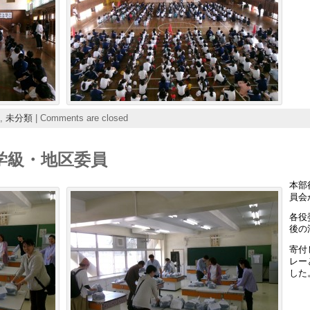
,
未分類
|
Comments are closed
学級・地区委員
本部
員会
各役
後の
寄付
レー
した