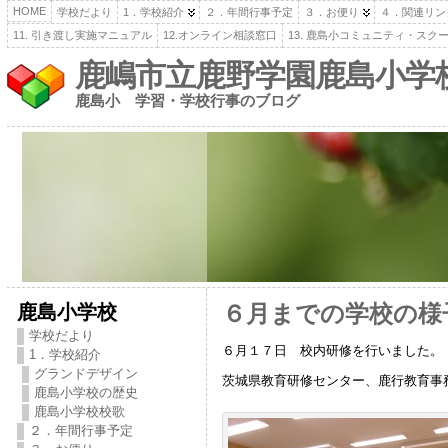
HOME
学校だより
1．学校紹介
２．年間行事予定
３．お便り
４．関連リン
11. 引き渡し実施マニュアル
12.オンライン相談窓口
13. 鹿島小コミュニティ・スク
鹿嶋市立鹿野学園鹿島小学
鹿島小 学習・学校行事のブログ
鹿島小学校
６月までの学校の様
学校だより
６月１７日 校内研修を行いました。
1．学校紹介
グランドデザイン
茨城県教育研修センター、鹿行教育事
鹿島小学校の歴史
鹿島小学校校歌
２．年間行事予定