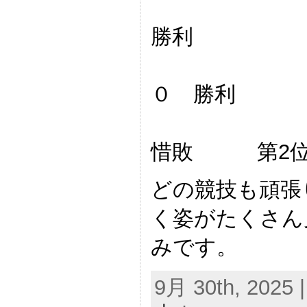
対平井
勝利
対鉾田
０ 勝利
対大野
惜敗 第2
どの競技も頑張
く姿がたくさん
みです。
9月 30th, 2025 