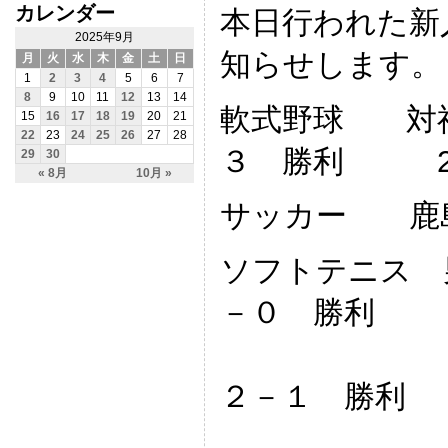
カレンダー
本日行われた新
2025年9月
知らせします。
月
火
水
木
金
土
日
1
2
3
4
5
6
7
8
9
10
11
12
13
14
軟式野球 対神
15
16
17
18
19
20
21
22
23
24
25
26
27
28
３ 勝利 2
29
30
« 8月
10月 »
サッカー 鹿
ソフトテニス 
－０ 勝利
対
２－１ 勝利
対