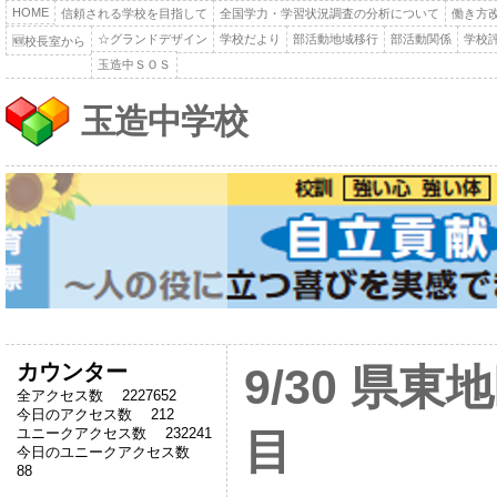
HOME
信頼される学校を目指して
全国学力・学習状況調査の分析について
働き方
☆グランドデザイン
学校だより
部活動地域移行
部活動関係
学校
🆕校長室から
玉造中ＳＯＳ
玉造中学校
カウンター
9/30 県
全アクセス数 2227652
今日のアクセス数 212
ユニークアクセス数 232241
目
今日のユニークアクセス数
88