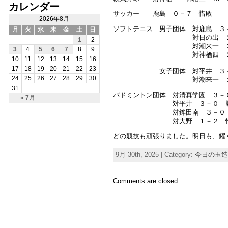
カレンダー
サッカー 鹿島 ０－７ 惜敗
2026年8月
ソフトテニス 男子団体 対鹿島 ３
月
火
水
木
金
土
日
対日の出 ２－１
1
2
対潮来一 ２－１
3
4
5
6
7
8
9
対神栖四 ２－１ 
10
11
12
13
14
15
16
17
18
19
20
21
22
23
女子団体 対平井 ３－
24
25
26
27
28
29
30
対潮来一 １－２
31
バドミントン団体 対清真学園 ３－
« 7月
対平井 ３－０ 勝
対鉾田南 ３－０ 
対大野 １－２ 惜
どの競技も頑張りました。明日も、耀
9月 30th, 2025 | Category:
今日の玉造
Comments are closed.