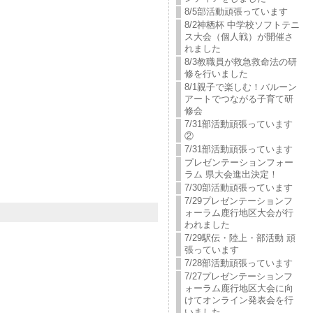
8/5部活動頑張っています
8/2神栖杯 中学校ソフトテニ
ス大会（個人戦）が開催さ
れました
8/3教職員が救急救命法の研
修を行いました
8/1親子で楽しむ！バルーン
アートでつながる子育て研
修会
7/31部活動頑張っています
②
7/31部活動頑張っています
プレゼンテーションフォー
ラム 県大会進出決定！
7/30部活動頑張っています
7/29プレゼンテーションフ
ォーラム鹿行地区大会が行
われました
7/29駅伝・陸上・部活動 頑
張っています
7/28部活動頑張っています
7/27プレゼンテーションフ
ォーラム鹿行地区大会に向
けてオンライン発表会を行
いました