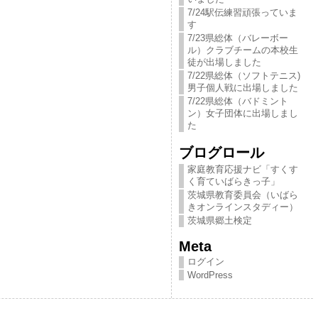
7/24駅伝練習頑張っていま
す
7/23県総体（バレーボー
ル）クラブチームの本校生
徒が出場しました
7/22県総体（ソフトテニス)
男子個人戦に出場しました
7/22県総体（バドミント
ン）女子団体に出場しまし
た
ブログロール
家庭教育応援ナビ「すくす
く育ていばらきっ​子」
茨城県教育委員会（いばら
きオンラインスタディー）
茨城県郷土検定
Meta
ログイン
WordPress