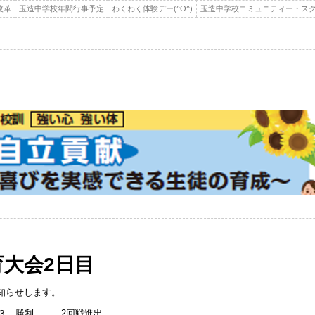
改革
玉造中学校年間行事予定
わくわく体験デー(^O^)
玉造中学校コミュニティー・スク
育大会2日目
知らせします。
ー３ 勝利 2回戦進出