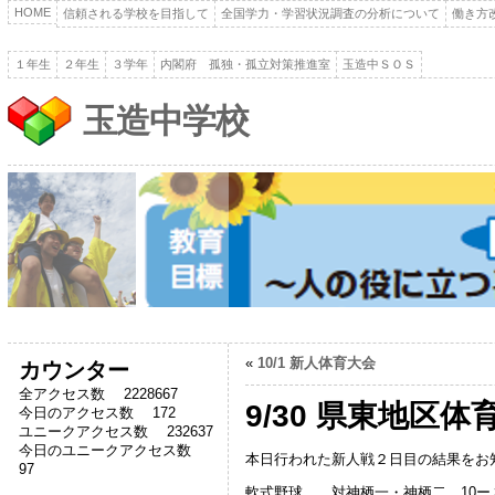
HOME
信頼される学校を目指して
全国学力・学習状況調査の分析について
働き方
１年生
２年生
３学年
内閣府 孤独・孤立対策推進室
玉造中ＳＯＳ
玉造中学校
«
10/1 新人体育大会
カウンター
全アクセス数 2228667
9/30 県東地区体
今日のアクセス数 172
ユニークアクセス数 232637
今日のユニークアクセス数
本日行われた新人戦２日目の結果をお
97
軟式野球 対神栖一・神栖二 10