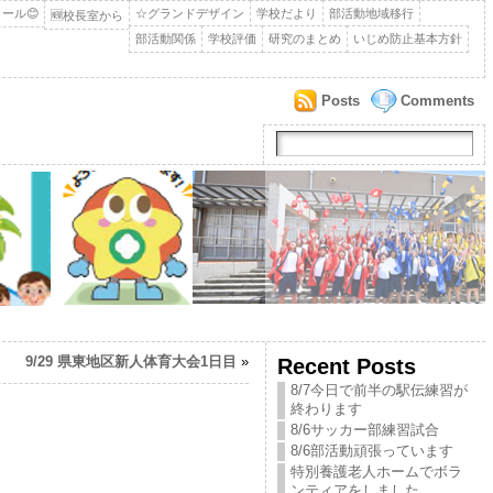
ール😊
☆グランドデザイン
学校だより
部活動地域移行
🆕校長室から
部活動関係
学校評価
研究のまとめ
いじめ防止基本方針
Posts
Comments
9/29 県東地区新人体育大会1日目
»
Recent Posts
8/7今日で前半の駅伝練習が
終わります
8/6サッカー部練習試合
8/6部活動頑張っています
特別養護老人ホームでボラ
ンティアをしました