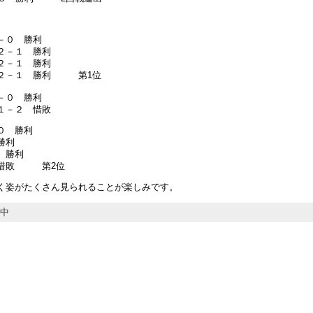
－０ 勝利
 勝利
 勝利
勝利 第1位
０ 勝利
 惜敗
０ 勝利
利
勝利
敗 第2位
く姿がたくさん見られることが楽しみです。
中