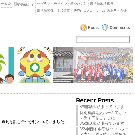
ール😊
☆グランドデザイン
学校だより
部活動地域移行
🆕校長室から
部活動関係
学校評価
研究のまとめ
いじめ防止基本方針
Posts
Comments
Recent Posts
8/6部活動頑張っています
特別養護老人ホームでボラ
ンティアをしました
、真剣な話し合いが行われていました。
8/5部活動頑張っています
8/2神栖杯 中学校ソフトテニ
ス大会（個人戦）が開催さ