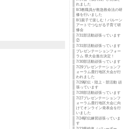
れました
8/3教職員が救急救命法の研
修を行いました
8/1親子で楽しむ！バルーン
アートでつながる子育て研
修会
7/31部活動頑張っています
②
7/31部活動頑張っています
プレゼンテーションフォー
ラム 県大会進出決定！
7/30部活動頑張っています
7/29プレゼンテーションフ
ォーラム鹿行地区大会が行
われました
7/29駅伝・陸上・部活動 頑
張っています
7/28部活動頑張っています
7/27プレゼンテーションフ
ォーラム鹿行地区大会に向
けてオンライン発表会を行
いました
7/24駅伝練習頑張っていま
す
7/23県総体（バレーボー