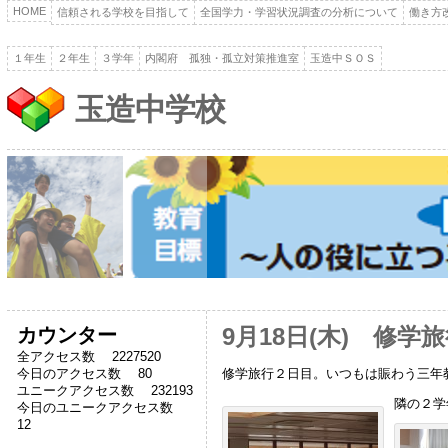
HOME
信頼される学校を目指して
全国学力・学習状況調査の分析について
働き方
１年生
２年生
３学年
内閣府 孤独・孤立対策推進室
玉造中ＳＯＳ
玉造中学校
カウンター
9月18日(木) 修学
全アクセス数 2227520
修学旅行２日目。いつもは賑わう三年
今日のアクセス数 80
ユニークアクセス数 232193
隣の２学
今日のユニークアクセス数
12