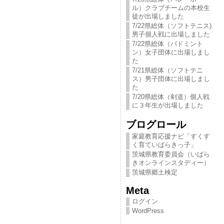
ル）クラブチームの本校生
徒が出場しました
7/22県総体（ソフトテニス)
男子個人戦に出場しました
7/22県総体（バドミント
ン）女子団体に出場しまし
た
7/21県総体（ソフトテニ
ス）男子団体に出場しまし
た
7/20県総体（剣道）個人戦
に３年生が出場しました
ブログロール
家庭教育応援ナビ「すくす
く育ていばらきっ​子」
茨城県教育委員会（いばら
きオンラインスタディー）
茨城県郷土検定
Meta
ログイン
WordPress