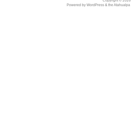
Copyright © 202
Powered by
WordPress
& the
Atahualp