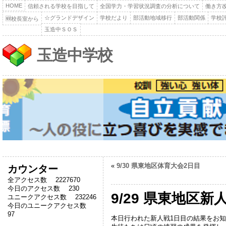
HOME
信頼される学校を目指して
全国学力・学習状況調査の分析について
働き方
☆グランドデザイン
学校だより
部活動地域移行
部活動関係
学校
🆕校長室から
玉造中ＳＯＳ
玉造中学校
«
9/30 県東地区体育大会2日目
カウンター
全アクセス数 2227670
今日のアクセス数 230
9/29 県東地区
ユニークアクセス数 232246
今日のユニークアクセス数
97
本日行われた新人戦1日目の結果をお