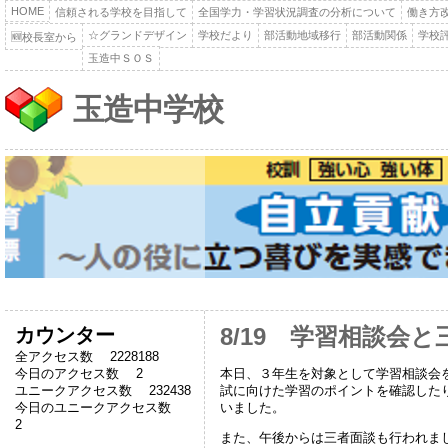
HOME
信頼される学校を目指して
全国学力・学習状況調査の分析について
働き方
☆グランドデザイン
学校だより
部活動地域移行
部活動関係
学校
🆕校長室から
玉造中ＳＯＳ
玉造中学校
カウンター
8/19 学習相談会と
全アクセス数 2228188
本日、３年生を対象として学習相談会
今日のアクセス数 2
試に向けた学習のポイントを確認した
ユニークアクセス数 232438
いました。
今日のユニークアクセス数
2
また、午後からは三者面談も行われま