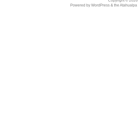
Copyright © 202
Powered by
WordPress
& the
Atahualp