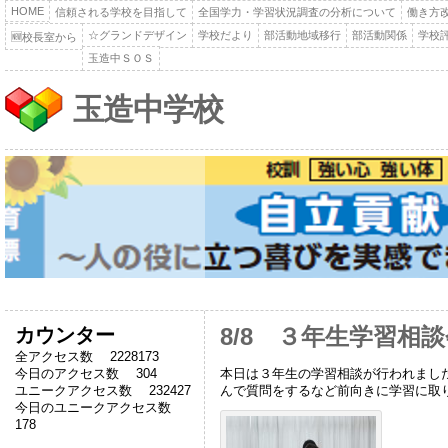
HOME
信頼される学校を目指して
全国学力・学習状況調査の分析について
働き方
☆グランドデザイン
学校だより
部活動地域移行
部活動関係
学校
🆕校長室から
玉造中ＳＯＳ
玉造中学校
カウンター
8/8 ３年生学習相
全アクセス数 2228173
本日は３年生の学習相談が行われまし
今日のアクセス数 304
んで質問をするなど前向きに学習に取
ユニークアクセス数 232427
今日のユニークアクセス数
178