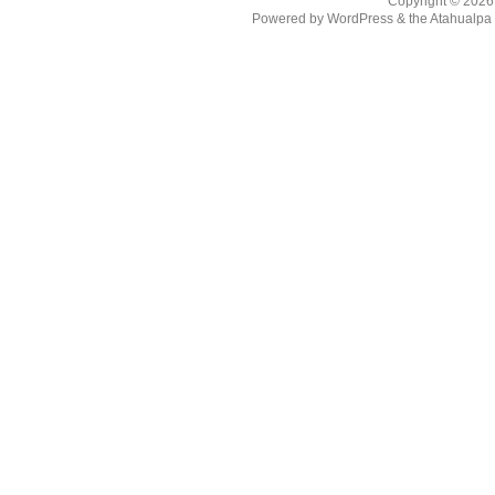
Copyright © 202
Powered by
WordPress
& the
Atahualp